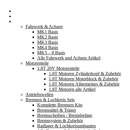
Startseite
Neuerscheinungen
Fahrzeugteile
Fahrwerk & Achsen
MK1 Basis
MK2 Basis
MK3 Basis
MK4 Basis
MK5 – 8 Basis
Alle Fahrwerk und Achsen Artikel
Motorenteile
1.8T 20V Motorenteile
1.8T Motoren Zylinderkopf & Zubehör
1.8T Motoren Motorblock & Zubehör
1.8T Motoren Allgemeines & Zubehör
1.8T Motoren alle Artikel
Antriebswellen
Bremsen & Lochkreis Sets
Komplette Bremsen Kits
Bremssättel & Träger
Bremsscheiben / Bremsbeläge
Bremssystem & Zubehör
Radlager & Lochkreisumbauten