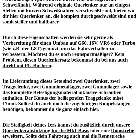
Schweißnaht. Während originale Querlenker nur an einigen
Stellen mit kurzen Schweißnähten verschweißt sind, bieten wir
dir hier Querlenker an, die komplett durchgeschweißt sind und
somit steifer und haltbarer.
Durch diese Eigenschaften werden sie sehr gerne als
Vorbereitung für einen Umbau auf G60, 16V, VR6 oder Turbo
(wie z.B. der 1.8T) genutzt, um das Fahrverhalten zu
verbessern. Möchtest du es noch rennsportmäßiger? Kein
Problem, diesen Querlenkersatz bekommst du bei uns auch
direkt mit PU-Buchsen
.
Im Lieferumfang dieses Sets sind zwei Querlenker, zwei
Traggelenke, zwei Gummimetallager, zwei Gummilager sowie
das komplette Befestigungsmaterial inklusive Schrauben
enthalten. Der Konus der beiliegenden Traggelenke misst
17mm. Solltest du auch noch die
zugehörigen Koppelstangen
benötigen, bekommst du sie ganz einfach hier.
Die Steifigkeit deines 1ers kannst du zusätzlich durch unsere
Querlenkerabstützung für die Mk1 Basis
oder eine
Domstrebe
erweitern. Sollte dein Fahrzeug auch mal die Rennstrecke