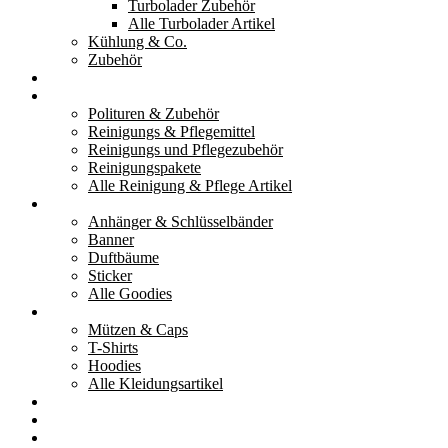
Turbolader Zubehör
Alle Turbolader Artikel
Kühlung & Co.
Zubehör
Werkzeug
Reinigung & Pflege
Polituren & Zubehör
Reinigungs & Pflegemittel
Reinigungs und Pflegezubehör
Reinigungspakete
Alle Reinigung & Pflege Artikel
Goodies
Anhänger & Schlüsselbänder
Banner
Duftbäume
Sticker
Alle Goodies
Kleidung
Mützen & Caps
T-Shirts
Hoodies
Alle Kleidungsartikel
% Aktionen
Service & weiteres
Social Media