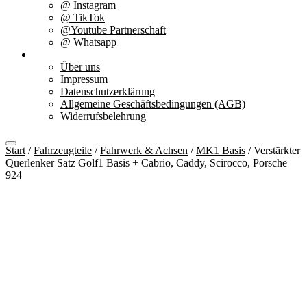
@ Instagram
@ TikTok
@Youtube Partnerschaft
@ Whatsapp
Über uns
Über uns
Impressum
Datenschutzerklärung
Allgemeine Geschäftsbedingungen (AGB)
Widerrufsbelehrung
Start
/
Fahrzeugteile
/
Fahrwerk & Achsen
/
MK1 Basis
/ Verstärkter
Querlenker Satz Golf1 Basis + Cabrio, Caddy, Scirocco, Porsche
924