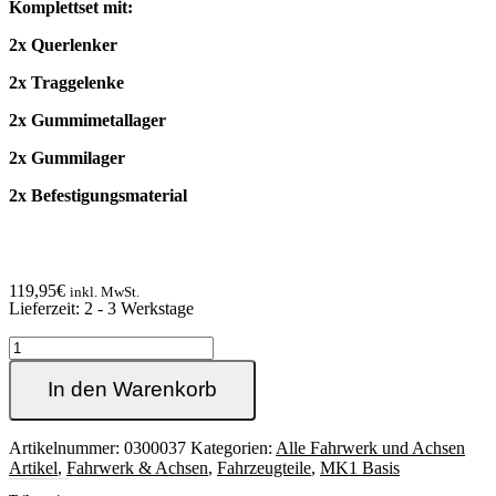
Komplettset mit:
2x Querlenker
2x Traggelenke
2x Gummimetallager
2x Gummilager
2x Befestigungsmaterial
119,95
€
inkl. MwSt.
Lieferzeit:
2 - 3 Werkstage
Verstärkter
Querlenker
Satz
In den Warenkorb
Golf1
Basis
+
Artikelnummer:
0300037
Kategorien:
Alle Fahrwerk und Achsen
Cabrio,
Artikel
,
Fahrwerk & Achsen
,
Fahrzeugteile
,
MK1 Basis
Caddy,