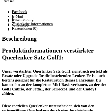
Teilen mit:
Scirocco,
Porsche
924
Facebook
Menge
E-Mail
Beschreibung
X
Zusätzliche Informationen
WhatsApp
Rezensionen (0)
Beschreibung
Produktinformationen
verstärkter
Querlenker Satz Golf1:
Unser verstärkter Querlenker Satz Golf1 eignet sich perfekt als
Ersatz oder Upgrade für die bestehenden Lenker. Er ist auch
bestens geeignet für die Restauration deines Fahrzeugs. Du
kannst ihn an der kompletten Mk1 Basis verbauen, zu der der
Golf1 Cabrio, der Jetta1, der Scirocco1 und der Caddy1
zählen.
Diese speziellen Querlenker unterscheiden sich von den
serienmäßigen Querlenkern durch eine durchgehende