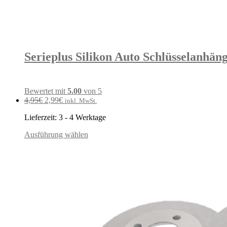
Serieplus Silikon Auto Schlüsselanhäng
Bewertet mit
5.00
von 5
Ursprünglicher
Aktueller
4,95
€
2,99
€
inkl. MwSt.
Preis
Preis
Lieferzeit:
3 - 4 Werktage
war:
ist:
4,95€
2,99€.
Ausführung wählen