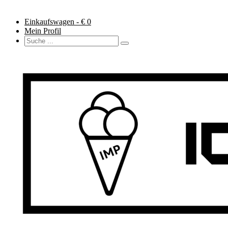
Einkaufswagen - €
0
Mein Profil