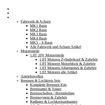
Startseite
Neuerscheinungen
Fahrzeugteile
Fahrwerk & Achsen
MK1 Basis
MK2 Basis
MK3 Basis
MK4 Basis
MK5 – 8 Basis
Alle Fahrwerk und Achsen Artikel
Motorenteile
1.8T 20V Motorenteile
1.8T Motoren Zylinderkopf & Zubehör
1.8T Motoren Motorblock & Zubehör
1.8T Motoren Allgemeines & Zubehör
1.8T Motoren alle Artikel
Antriebswellen
Bremsen & Lochkreis Sets
Komplette Bremsen Kits
Bremssättel & Träger
Bremsscheiben / Bremsbeläge
Bremssystem & Zubehör
Radlager & Lochkreisumbauten