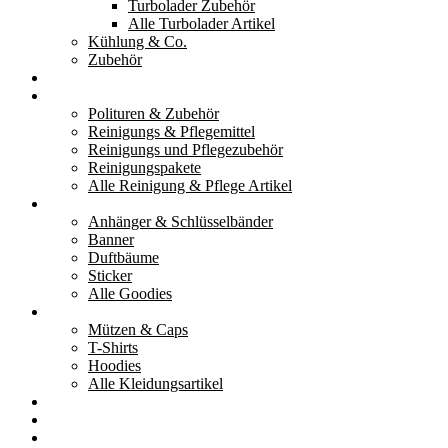
Turbolader Zubehör
Alle Turbolader Artikel
Kühlung & Co.
Zubehör
Werkzeug
Reinigung & Pflege
Polituren & Zubehör
Reinigungs & Pflegemittel
Reinigungs und Pflegezubehör
Reinigungspakete
Alle Reinigung & Pflege Artikel
Goodies
Anhänger & Schlüsselbänder
Banner
Duftbäume
Sticker
Alle Goodies
Kleidung
Mützen & Caps
T-Shirts
Hoodies
Alle Kleidungsartikel
% Aktionen
Service & weiteres
Social Media