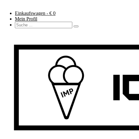
Einkaufswagen - €
0
Mein Profil