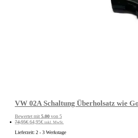
VW 02A Schaltung Überholsatz wie Go
Bewertet mit
5.00
von 5
Ursprünglicher
Aktueller
74,95
€
64,95
€
inkl. MwSt.
Preis
Preis
Lieferzeit:
2 - 3 Werkstage
war:
ist: