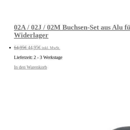
02A / 02J / 02M Buchsen-Set aus Alu für
Widerlager
Ursprünglicher
Aktueller
64,95
€
44,95
€
inkl. MwSt.
Preis
Preis
Lieferzeit:
2 - 3 Werkstage
war:
ist:
64,95€
44,95€.
In den Warenkorb