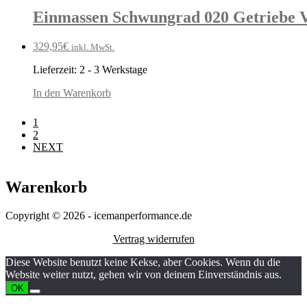
Einmassen Schwungrad 020 Getriebe V
329,95
€
inkl. MwSt.
Lieferzeit:
2 - 3 Werkstage
In den Warenkorb
1
2
NEXT
Warenkorb
Copyright © 2026 - icemanperformance.de
Vertrag widerrufen
Diese Website benutzt keine Kekse, aber Cookies. Wenn du die
Website weiter nutzt, gehen wir von deinem Einverständnis aus.
OK