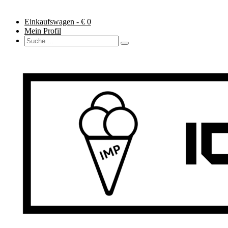
Einkaufswagen - €
0
Mein Profil