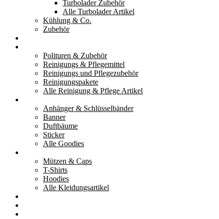
Turbolader Zubehör
Alle Turbolader Artikel
Kühlung & Co.
Zubehör
Werkzeug
Reinigung & Pflege
Polituren & Zubehör
Reinigungs & Pflegemittel
Reinigungs und Pflegezubehör
Reinigungspakete
Alle Reinigung & Pflege Artikel
Goodies
Anhänger & Schlüsselbänder
Banner
Duftbäume
Sticker
Alle Goodies
Kleidung
Mützen & Caps
T-Shirts
Hoodies
Alle Kleidungsartikel
% Aktionen
Service & weiteres
Social Media