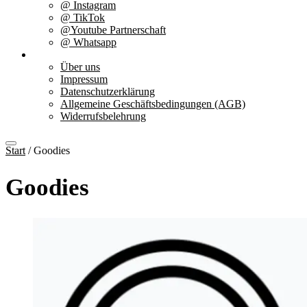
@ Instagram
@ TikTok
@Youtube Partnerschaft
@ Whatsapp
Über uns
Über uns
Impressum
Datenschutzerklärung
Allgemeine Geschäftsbedingungen (AGB)
Widerrufsbelehrung
Start
/ Goodies
Goodies