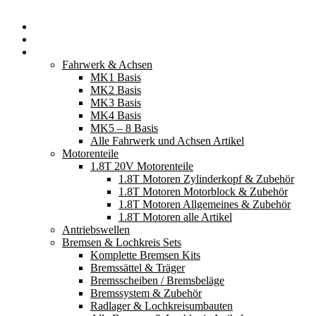
Startseite
Neuerscheinungen
Fahrzeugteile
Fahrwerk & Achsen
MK1 Basis
MK2 Basis
MK3 Basis
MK4 Basis
MK5 – 8 Basis
Alle Fahrwerk und Achsen Artikel
Motorenteile
1.8T 20V Motorenteile
1.8T Motoren Zylinderkopf & Zubehör
1.8T Motoren Motorblock & Zubehör
1.8T Motoren Allgemeines & Zubehör
1.8T Motoren alle Artikel
Antriebswellen
Bremsen & Lochkreis Sets
Komplette Bremsen Kits
Bremssättel & Träger
Bremsscheiben / Bremsbeläge
Bremssystem & Zubehör
Radlager & Lochkreisumbauten