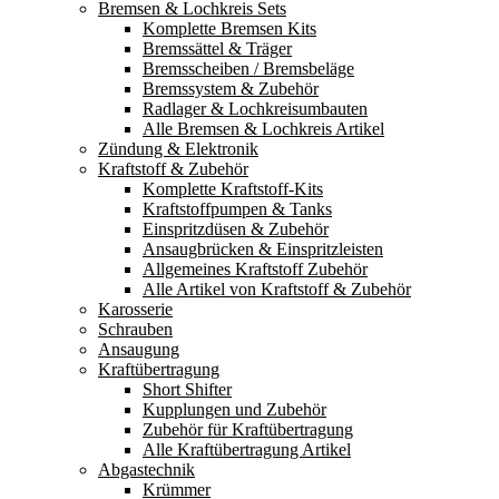
Bremsen & Lochkreis Sets
Komplette Bremsen Kits
Bremssättel & Träger
Bremsscheiben / Bremsbeläge
Bremssystem & Zubehör
Radlager & Lochkreisumbauten
Alle Bremsen & Lochkreis Artikel
Zündung & Elektronik
Kraftstoff & Zubehör
Komplette Kraftstoff-Kits
Kraftstoffpumpen & Tanks
Einspritzdüsen & Zubehör
Ansaugbrücken & Einspritzleisten
Allgemeines Kraftstoff Zubehör
Alle Artikel von Kraftstoff & Zubehör
Karosserie
Schrauben
Ansaugung
Kraftübertragung
Short Shifter
Kupplungen und Zubehör
Zubehör für Kraftübertragung
Alle Kraftübertragung Artikel
Abgastechnik
Krümmer