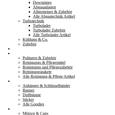
Downpipes
Abgasanlagen
Allgemeines & Zubehör
Alle Abgastechnik Artikel
Turbotechnik
Turbolader
Turbolader Zubehör
Alle Turbolader Artikel
Kühlung & Co.
Zubehör
Werkzeug
Reinigung & Pflege
Polituren & Zubehör
Reinigungs & Pflegemittel
Reinigungs und Pflegezubehör
Reinigungspakete
Alle Reinigung & Pflege Artikel
Goodies
Anhänger & Schlüsselbänder
Banner
Duftbäume
Sticker
Alle Goodies
Kleidung
Mützen & Caps