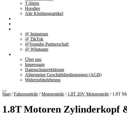
T-Shirts
Hoodies
Alle Kleidungsartikel
% Aktionen
Service & weiteres
Social Media
@ Instagram
@ TikTok
@Youtube Partnerschaft
@ Whatsapp
Über uns
Über uns
Impressum
Datenschutzerklärung
Allgemeine Geschäftsbedingungen (AGB)
Widerrufsbelehrung
Start
/
Fahrzeugteile
/
Motorenteile
/
1.8T 20V Motorenteile
/ 1.8T Mo
1.8T Motoren Zylinderkopf 