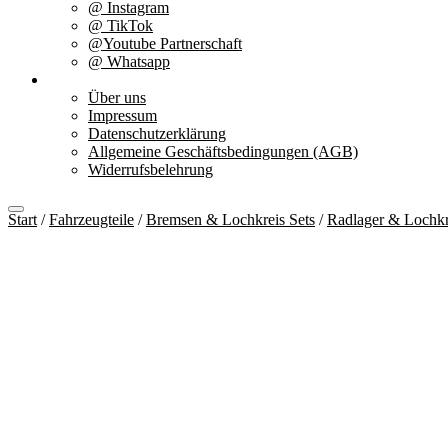
@ Instagram
@ TikTok
@Youtube Partnerschaft
@ Whatsapp
Über uns
Über uns
Impressum
Datenschutzerklärung
Allgemeine Geschäftsbedingungen (AGB)
Widerrufsbelehrung
Start
/
Fahrzeugteile
/
Bremsen & Lochkreis Sets
/
Radlager & Lochk