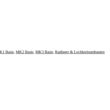
1 Basis
,
MK2 Basis
,
MK3 Basis
,
Radlager & Lochkreisumbauten