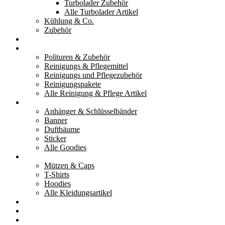
Turbolader Zubehör
Alle Turbolader Artikel
Kühlung & Co.
Zubehör
Werkzeug
Reinigung & Pflege
Polituren & Zubehör
Reinigungs & Pflegemittel
Reinigungs und Pflegezubehör
Reinigungspakete
Alle Reinigung & Pflege Artikel
Goodies
Anhänger & Schlüsselbänder
Banner
Duftbäume
Sticker
Alle Goodies
Kleidung
Mützen & Caps
T-Shirts
Hoodies
Alle Kleidungsartikel
% Aktionen
Service & weiteres
Social Media