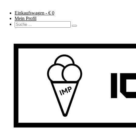
Einkaufswagen - €
0
Mein Profil