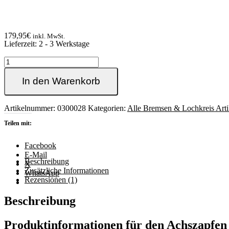
179,95
€
inkl. MwSt.
Lieferzeit:
2 - 3 Werkstage
Achszapfen
Satz
für
In den Warenkorb
Kompaktlager
Umbau
hinten
Artikelnummer:
0300028
Kategorien:
Alle Bremsen & Lochkreis Arti
Golf1/2/3,
Teilen mit:
Jetta,
Scirocco,
Polo
Facebook
&
E-Mail
Beschreibung
Co.
X
Zusätzliche Informationen
Menge
WhatsApp
Rezensionen (1)
Beschreibung
Produktinformationen
für
den Achszapfen