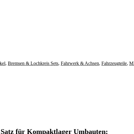
kel
,
Bremsen & Lochkreis Sets
,
Fahrwerk & Achsen
,
Fahrzeugteile
,
MK
 Satz für Kompaktlager Umbauten: