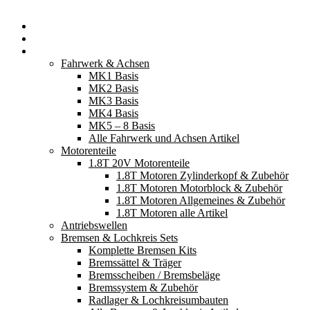
Startseite
Neuerscheinungen
Fahrzeugteile
Fahrwerk & Achsen
MK1 Basis
MK2 Basis
MK3 Basis
MK4 Basis
MK5 – 8 Basis
Alle Fahrwerk und Achsen Artikel
Motorenteile
1.8T 20V Motorenteile
1.8T Motoren Zylinderkopf & Zubehör
1.8T Motoren Motorblock & Zubehör
1.8T Motoren Allgemeines & Zubehör
1.8T Motoren alle Artikel
Antriebswellen
Bremsen & Lochkreis Sets
Komplette Bremsen Kits
Bremssättel & Träger
Bremsscheiben / Bremsbeläge
Bremssystem & Zubehör
Radlager & Lochkreisumbauten