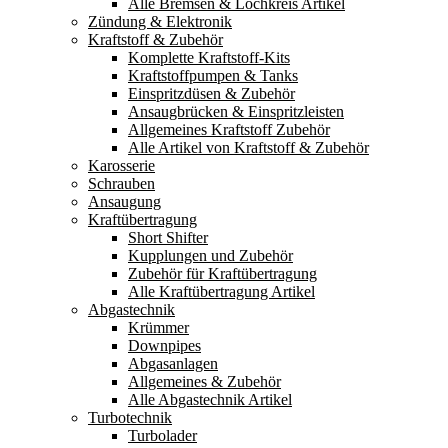
Alle Bremsen & Lochkreis Artikel
Zündung & Elektronik
Kraftstoff & Zubehör
Komplette Kraftstoff-Kits
Kraftstoffpumpen & Tanks
Einspritzdüsen & Zubehör
Ansaugbrücken & Einspritzleisten
Allgemeines Kraftstoff Zubehör
Alle Artikel von Kraftstoff & Zubehör
Karosserie
Schrauben
Ansaugung
Kraftübertragung
Short Shifter
Kupplungen und Zubehör
Zubehör für Kraftübertragung
Alle Kraftübertragung Artikel
Abgastechnik
Krümmer
Downpipes
Abgasanlagen
Allgemeines & Zubehör
Alle Abgastechnik Artikel
Turbotechnik
Turbolader