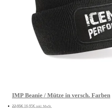
IMP Beanie / Mütze in versch. Farben
Ursprünglicher
Aktueller
22,95
€
16,95
€
inkl. MwSt.
Preis
Preis