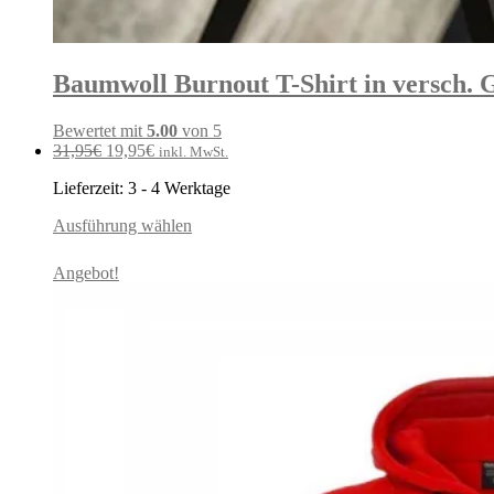
Baumwoll Burnout T-Shirt in versch.
Bewertet mit
5.00
von 5
Ursprünglicher
Aktueller
31,95
€
19,95
€
inkl. MwSt.
Preis
Preis
Lieferzeit:
3 - 4 Werktage
war:
ist:
31,95€
19,95€.
Ausführung wählen
Angebot!