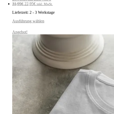
Ursprünglicher
Aktueller
31,95
€
22,95
€
inkl. MwSt.
Preis
Preis
Lieferzeit:
2 - 3 Werkstage
war:
ist:
31,95€
22,95€.
Ausführung wählen
Angebot!