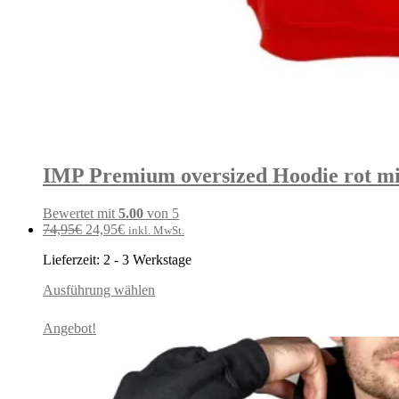
IMP Premium oversized Hoodie rot mit
Bewertet mit
5.00
von 5
Ursprünglicher
Aktueller
74,95
€
24,95
€
inkl. MwSt.
Preis
Preis
Lieferzeit:
2 - 3 Werkstage
war:
ist:
74,95€
24,95€.
Ausführung wählen
Angebot!