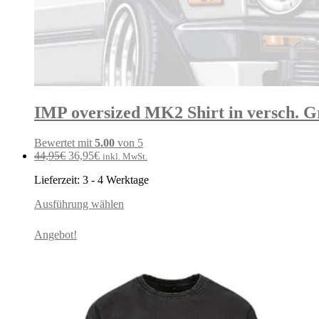
IMP oversized MK2 Shirt in versch. 
Bewertet mit
5.00
von 5
Ursprünglicher
Aktueller
44,95
€
36,95
€
inkl. MwSt.
Preis
Preis
Lieferzeit:
3 - 4 Werktage
war:
ist:
44,95€
36,95€.
Ausführung wählen
Angebot!