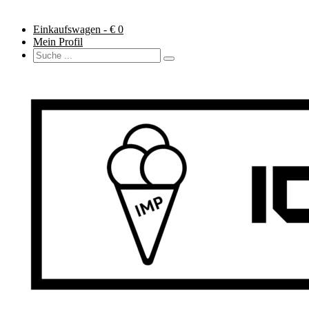
Einkaufswagen - €
0
Mein Profil