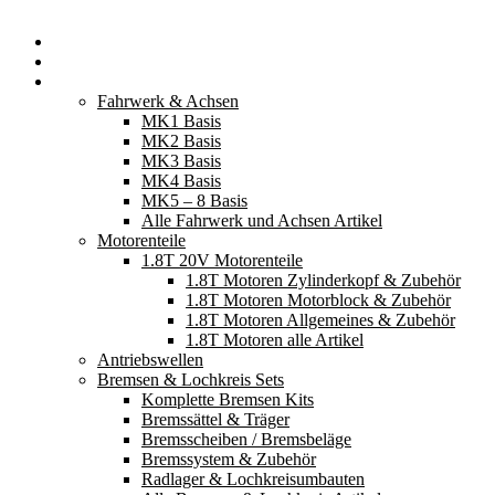
Startseite
Neuerscheinungen
Fahrzeugteile
Fahrwerk & Achsen
MK1 Basis
MK2 Basis
MK3 Basis
MK4 Basis
MK5 – 8 Basis
Alle Fahrwerk und Achsen Artikel
Motorenteile
1.8T 20V Motorenteile
1.8T Motoren Zylinderkopf & Zubehör
1.8T Motoren Motorblock & Zubehör
1.8T Motoren Allgemeines & Zubehör
1.8T Motoren alle Artikel
Antriebswellen
Bremsen & Lochkreis Sets
Komplette Bremsen Kits
Bremssättel & Träger
Bremsscheiben / Bremsbeläge
Bremssystem & Zubehör
Radlager & Lochkreisumbauten