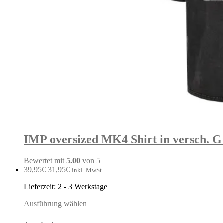
IMP oversized MK4 Shirt in versch. 
Bewertet mit
5.00
von 5
Ursprünglicher
Aktueller
39,95
€
31,95
€
inkl. MwSt.
Preis
Preis
Lieferzeit:
2 - 3 Werkstage
war:
ist:
39,95€
31,95€.
Ausführung wählen