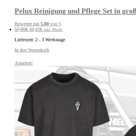
Pelux Reinigung und Pflege Set in gro
Bewertet mit
5.00
von 5
Ursprünglicher
Aktueller
57,95
€
49,95
€
inkl. MwSt.
Preis
Preis
Lieferzeit:
2 - 3 Werkstage
war:
ist:
57,95€
49,95€.
In den Warenkorb
Angebot!