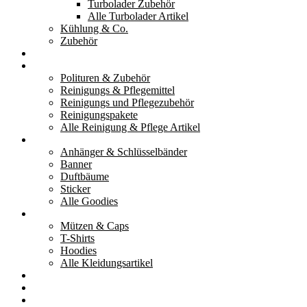
Turbolader Zubehör
Alle Turbolader Artikel
Kühlung & Co.
Zubehör
Werkzeug
Reinigung & Pflege
Polituren & Zubehör
Reinigungs & Pflegemittel
Reinigungs und Pflegezubehör
Reinigungspakete
Alle Reinigung & Pflege Artikel
Goodies
Anhänger & Schlüsselbänder
Banner
Duftbäume
Sticker
Alle Goodies
Kleidung
Mützen & Caps
T-Shirts
Hoodies
Alle Kleidungsartikel
% Aktionen
Service & weiteres
Social Media