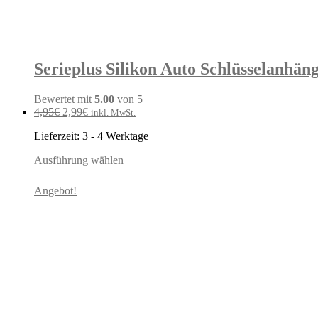
Serieplus Silikon Auto Schlüsselanhäng
Bewertet mit
5.00
von 5
Ursprünglicher
Aktueller
4,95
€
2,99
€
inkl. MwSt.
Preis
Preis
Lieferzeit:
3 - 4 Werktage
war:
ist:
4,95€
2,99€.
Ausführung wählen
Angebot!