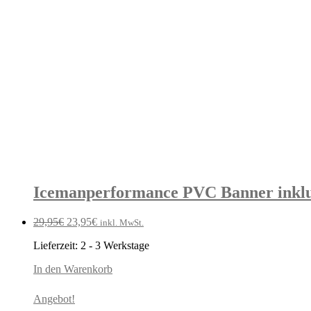
Icemanperformance PVC Banner inkl
Ursprünglicher
Aktueller
29,95
€
23,95
€
inkl. MwSt.
Preis
Preis
Lieferzeit:
2 - 3 Werkstage
war:
ist:
29,95€
23,95€.
In den Warenkorb
Angebot!