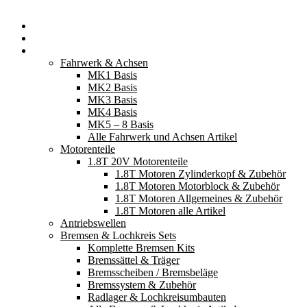
Startseite
Neuerscheinungen
Fahrzeugteile
Fahrwerk & Achsen
MK1 Basis
MK2 Basis
MK3 Basis
MK4 Basis
MK5 – 8 Basis
Alle Fahrwerk und Achsen Artikel
Motorenteile
1.8T 20V Motorenteile
1.8T Motoren Zylinderkopf & Zubehör
1.8T Motoren Motorblock & Zubehör
1.8T Motoren Allgemeines & Zubehör
1.8T Motoren alle Artikel
Antriebswellen
Bremsen & Lochkreis Sets
Komplette Bremsen Kits
Bremssättel & Träger
Bremsscheiben / Bremsbeläge
Bremssystem & Zubehör
Radlager & Lochkreisumbauten