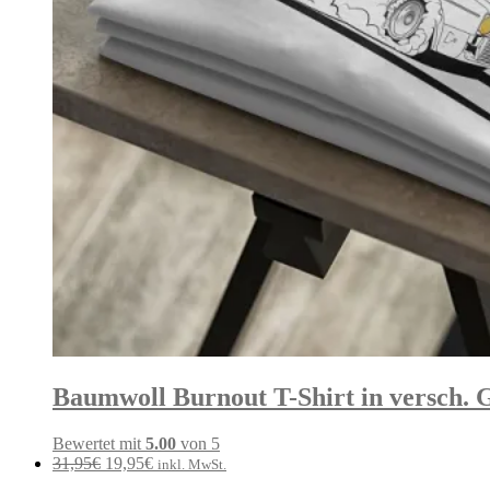
Baumwoll Burnout T-Shirt in versch.
Bewertet mit
5.00
von 5
Ursprünglicher
Aktueller
31,95
€
19,95
€
inkl. MwSt.
Preis
Preis