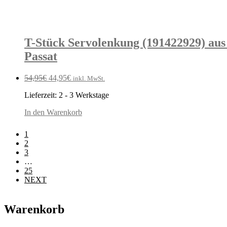
T-Stück Servolenkung (191422929) aus
Passat
Ursprünglicher
Aktueller
54,95
€
44,95
€
inkl. MwSt.
Preis
Preis
Lieferzeit:
2 - 3 Werkstage
war:
ist:
54,95€
44,95€.
In den Warenkorb
1
2
3
…
25
NEXT
Warenkorb