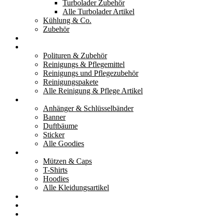
Turbolader Zubehör
Alle Turbolader Artikel
Kühlung & Co.
Zubehör
Werkzeug
Reinigung & Pflege
Polituren & Zubehör
Reinigungs & Pflegemittel
Reinigungs und Pflegezubehör
Reinigungspakete
Alle Reinigung & Pflege Artikel
Goodies
Anhänger & Schlüsselbänder
Banner
Duftbäume
Sticker
Alle Goodies
Kleidung
Mützen & Caps
T-Shirts
Hoodies
Alle Kleidungsartikel
% Aktionen
Service & weiteres
Social Media