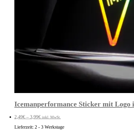
Icemanperformance Sticker mit Logo 
2,49
€
–
3,99
€
inkl. MwSt.
Lieferzeit:
2 - 3 Werkstage