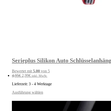
Serieplus Silikon Auto Schlüsselanhäng
Bewertet mit
5.00
von 5
Ursprünglicher
Aktueller
4,95
€
2,99
€
inkl. MwSt.
Preis
Preis
Lieferzeit:
3 - 4 Werktage
war:
ist:
4,95€
2,99€.
Ausführung wählen