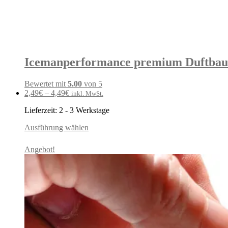
Icemanperformance premium Duftbaum 
Bewertet mit
5.00
von 5
2,49
€
–
4,49
€
inkl. MwSt.
Lieferzeit:
2 - 3 Werkstage
Ausführung wählen
Angebot!