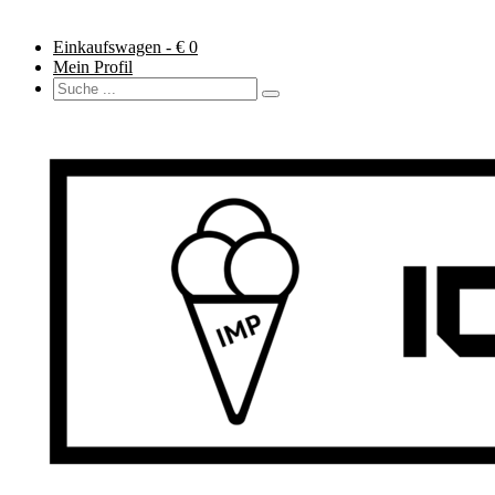
Einkaufswagen - €
0
Mein Profil