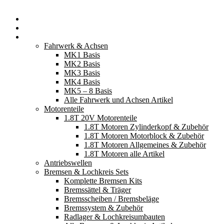
Startseite
Neuerscheinungen
Fahrzeugteile
Fahrwerk & Achsen
MK1 Basis
MK2 Basis
MK3 Basis
MK4 Basis
MK5 – 8 Basis
Alle Fahrwerk und Achsen Artikel
Motorenteile
1.8T 20V Motorenteile
1.8T Motoren Zylinderkopf & Zubehör
1.8T Motoren Motorblock & Zubehör
1.8T Motoren Allgemeines & Zubehör
1.8T Motoren alle Artikel
Antriebswellen
Bremsen & Lochkreis Sets
Komplette Bremsen Kits
Bremssättel & Träger
Bremsscheiben / Bremsbeläge
Bremssystem & Zubehör
Radlager & Lochkreisumbauten