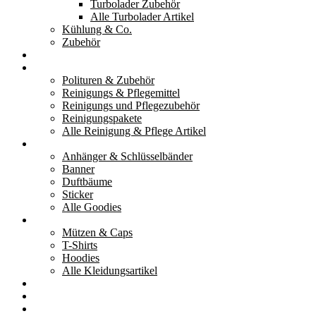
Turbolader Zubehör
Alle Turbolader Artikel
Kühlung & Co.
Zubehör
Werkzeug
Reinigung & Pflege
Polituren & Zubehör
Reinigungs & Pflegemittel
Reinigungs und Pflegezubehör
Reinigungspakete
Alle Reinigung & Pflege Artikel
Goodies
Anhänger & Schlüsselbänder
Banner
Duftbäume
Sticker
Alle Goodies
Kleidung
Mützen & Caps
T-Shirts
Hoodies
Alle Kleidungsartikel
% Aktionen
Service & weiteres
Social Media