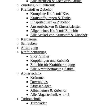
Alle Bremsen & Lochkreis Artikel
Zündung & Elektronik
Kraftstoff & Zubehör
Komplette Kraftstoff-Kits
Kraftstoffpumpen & Tanks
Einspritzdüsen & Zubehör
Ansaugbrücken & Einspritzleisten
Allgemeines Kraftstoff Zubehör
Alle Artikel von Kraftstoff & Zubehör
Karosserie
Schrauben
Ansaugung
Kraftübertragung
Short Shifter
Kupplungen und Zubehör
Zubehör für Kraftübertragung
Alle Kraftübertragung Artikel
Abgastechnik
Krümmer
Downpipes
Abgasanlagen
Allgemeines & Zubehör
Alle Abgastechnik Artikel
Turbotechnik
Turbolader