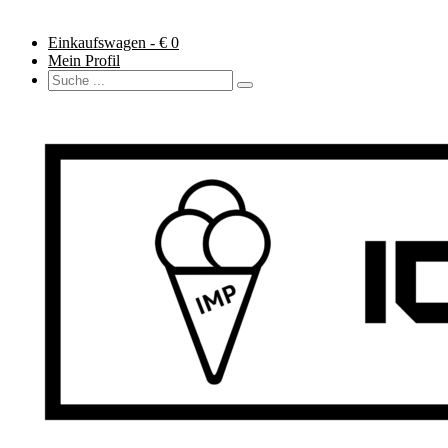
Einkaufswagen - €
0
Mein Profil