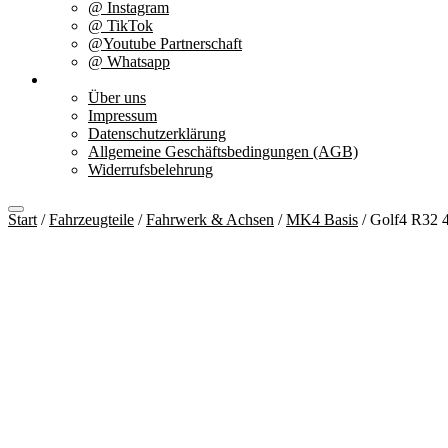
@ Instagram
@ TikTok
@Youtube Partnerschaft
@ Whatsapp
Über uns
Über uns
Impressum
Datenschutzerklärung
Allgemeine Geschäftsbedingungen (AGB)
Widerrufsbelehrung
Start
/
Fahrzeugteile
/
Fahrwerk & Achsen
/
MK4 Basis
/ Golf4 R32 4