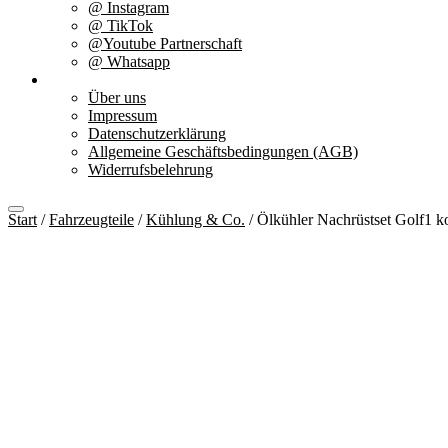
@ Instagram
@ TikTok
@Youtube Partnerschaft
@ Whatsapp
Über uns
Über uns
Impressum
Datenschutzerklärung
Allgemeine Geschäftsbedingungen (AGB)
Widerrufsbelehrung
Start
/
Fahrzeugteile
/
Kühlung & Co.
/ Ölkühler Nachrüstset Golf1 k