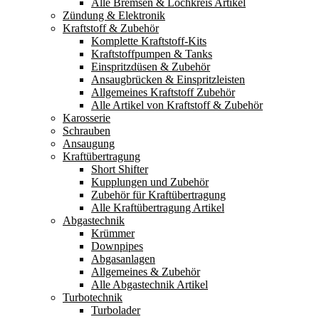
Alle Bremsen & Lochkreis Artikel
Zündung & Elektronik
Kraftstoff & Zubehör
Komplette Kraftstoff-Kits
Kraftstoffpumpen & Tanks
Einspritzdüsen & Zubehör
Ansaugbrücken & Einspritzleisten
Allgemeines Kraftstoff Zubehör
Alle Artikel von Kraftstoff & Zubehör
Karosserie
Schrauben
Ansaugung
Kraftübertragung
Short Shifter
Kupplungen und Zubehör
Zubehör für Kraftübertragung
Alle Kraftübertragung Artikel
Abgastechnik
Krümmer
Downpipes
Abgasanlagen
Allgemeines & Zubehör
Alle Abgastechnik Artikel
Turbotechnik
Turbolader