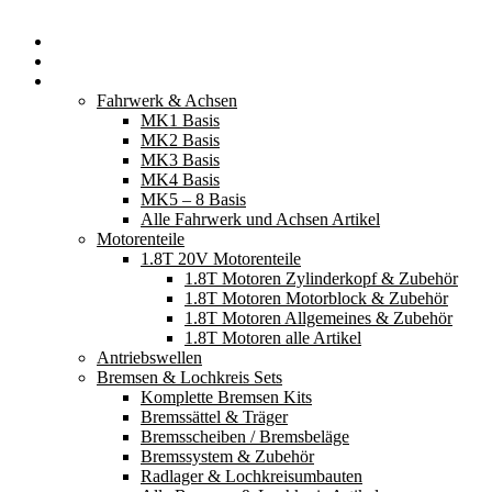
Startseite
Neuerscheinungen
Fahrzeugteile
Fahrwerk & Achsen
MK1 Basis
MK2 Basis
MK3 Basis
MK4 Basis
MK5 – 8 Basis
Alle Fahrwerk und Achsen Artikel
Motorenteile
1.8T 20V Motorenteile
1.8T Motoren Zylinderkopf & Zubehör
1.8T Motoren Motorblock & Zubehör
1.8T Motoren Allgemeines & Zubehör
1.8T Motoren alle Artikel
Antriebswellen
Bremsen & Lochkreis Sets
Komplette Bremsen Kits
Bremssättel & Träger
Bremsscheiben / Bremsbeläge
Bremssystem & Zubehör
Radlager & Lochkreisumbauten