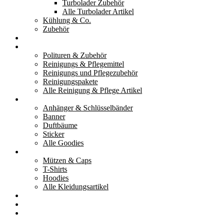
Turbolader Zubehör
Alle Turbolader Artikel
Kühlung & Co.
Zubehör
Werkzeug
Reinigung & Pflege
Polituren & Zubehör
Reinigungs & Pflegemittel
Reinigungs und Pflegezubehör
Reinigungspakete
Alle Reinigung & Pflege Artikel
Goodies
Anhänger & Schlüsselbänder
Banner
Duftbäume
Sticker
Alle Goodies
Kleidung
Mützen & Caps
T-Shirts
Hoodies
Alle Kleidungsartikel
% Aktionen
Service & weiteres
Social Media