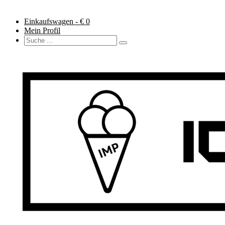
Einkaufswagen - €
0
Mein Profil