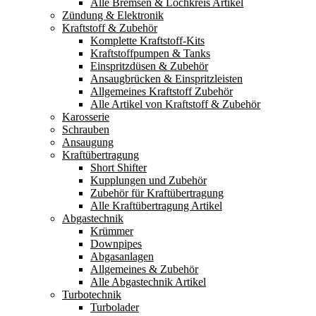
Alle Bremsen & Lochkreis Artikel
Zündung & Elektronik
Kraftstoff & Zubehör
Komplette Kraftstoff-Kits
Kraftstoffpumpen & Tanks
Einspritzdüsen & Zubehör
Ansaugbrücken & Einspritzleisten
Allgemeines Kraftstoff Zubehör
Alle Artikel von Kraftstoff & Zubehör
Karosserie
Schrauben
Ansaugung
Kraftübertragung
Short Shifter
Kupplungen und Zubehör
Zubehör für Kraftübertragung
Alle Kraftübertragung Artikel
Abgastechnik
Krümmer
Downpipes
Abgasanlagen
Allgemeines & Zubehör
Alle Abgastechnik Artikel
Turbotechnik
Turbolader