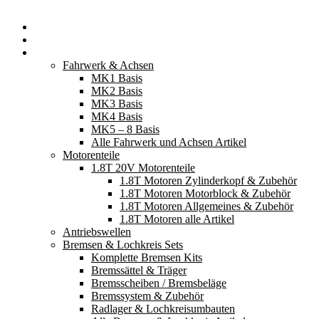
Startseite
Neuerscheinungen
Fahrzeugteile
Fahrwerk & Achsen
MK1 Basis
MK2 Basis
MK3 Basis
MK4 Basis
MK5 – 8 Basis
Alle Fahrwerk und Achsen Artikel
Motorenteile
1.8T 20V Motorenteile
1.8T Motoren Zylinderkopf & Zubehör
1.8T Motoren Motorblock & Zubehör
1.8T Motoren Allgemeines & Zubehör
1.8T Motoren alle Artikel
Antriebswellen
Bremsen & Lochkreis Sets
Komplette Bremsen Kits
Bremssättel & Träger
Bremsscheiben / Bremsbeläge
Bremssystem & Zubehör
Radlager & Lochkreisumbauten