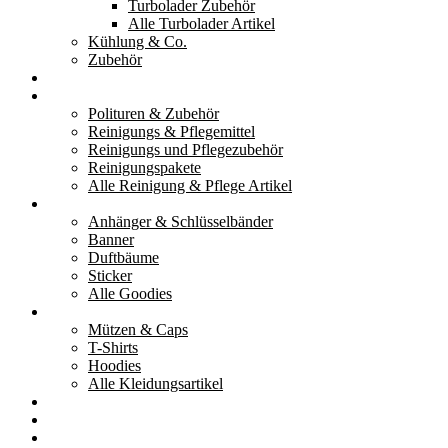
Turbolader Zubehör
Alle Turbolader Artikel
Kühlung & Co.
Zubehör
Werkzeug
Reinigung & Pflege
Polituren & Zubehör
Reinigungs & Pflegemittel
Reinigungs und Pflegezubehör
Reinigungspakete
Alle Reinigung & Pflege Artikel
Goodies
Anhänger & Schlüsselbänder
Banner
Duftbäume
Sticker
Alle Goodies
Kleidung
Mützen & Caps
T-Shirts
Hoodies
Alle Kleidungsartikel
% Aktionen
Service & weiteres
Social Media