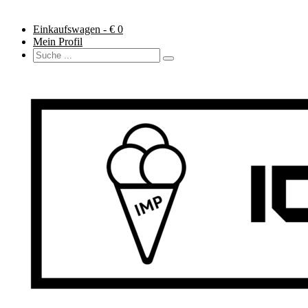
Einkaufswagen - €
0
Mein Profil