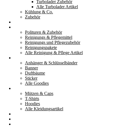
Turbolader Zubehör
Alle Turbolader Artikel
Kühlung & Co.
Zubehör
Werkzeug
Reinigung & Pflege
Polituren & Zubehör
Reinigungs & Pflegemittel
Reinigungs und Pflegezubehör
Reinigungspakete
Alle Reinigung & Pflege Artikel
Goodies
Anhänger & Schlüsselbänder
Banner
Duftbäume
Sticker
Alle Goodies
Kleidung
Mützen & Caps
T-Shirts
Hoodies
Alle Kleidungsartikel
% Aktionen
Service & weiteres
Social Media