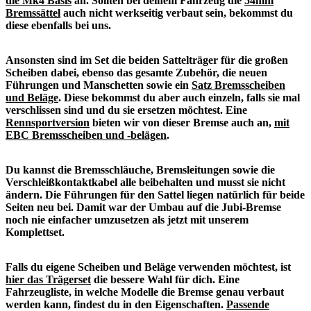
die Mk4 Basis
an. Sollten bei deinem Fahrzeug die
54mm
Bremssättel
auch nicht werkseitig verbaut sein, bekommst du
diese ebenfalls bei uns.
Ansonsten sind im Set die beiden Sattelträger für die großen
Scheiben dabei, ebenso das gesamte Zubehör, die neuen
Führungen und Manschetten sowie ein
Satz Bremsscheiben
und Beläge
. Diese bekommst du aber auch einzeln, falls sie mal
verschlissen sind und du sie ersetzen möchtest. Eine
Rennsportversion
bieten wir von dieser Bremse auch an,
mit
EBC Bremsscheiben und -belägen
.
Du kannst die Bremsschläuche, Bremsleitungen sowie die
Verschleißkontaktkabel alle beibehalten und musst sie nicht
ändern. Die Führungen für den Sattel liegen natürlich für beide
Seiten neu bei. Damit war der Umbau auf die Jubi-Bremse
noch nie einfacher umzusetzen als jetzt mit unserem
Komplettset.
Falls du eigene Scheiben und Beläge verwenden möchtest, ist
hier das Trägerset
die bessere Wahl für dich. Eine
Fahrzeugliste, in welche Modelle die Bremse genau verbaut
werden kann, findest du in den Eigenschaften.
Passende