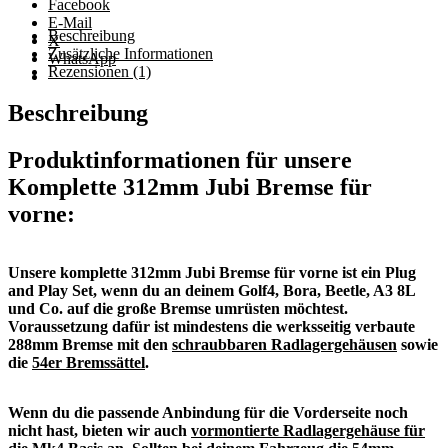
Facebook
E-Mail
Beschreibung
X
Zusätzliche Informationen
WhatsApp
Rezensionen (1)
Beschreibung
Produktinformationen
für
unsere
Komplette 312mm Jubi Bremse für
vorne:
Unsere komplette 312mm Jubi Bremse für vorne ist ein Plug
and Play Set, wenn du an deinem Golf4, Bora, Beetle, A3 8L
und Co. auf die große Bremse umrüsten möchtest.
Voraussetzung dafür ist mindestens die werksseitig verbaute
288mm Bremse mit den
schraubbaren Radlagergehäusen
sowie
die
54er Bremssättel
.
Wenn du die passende Anbindung für die Vorderseite noch
nicht hast, bieten wir auch
vormontierte Radlagergehäuse für