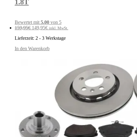
1.8T
Bewertet mit
5.00
von 5
Ursprünglicher
Aktueller
159,95
€
149,95
€
inkl. MwSt.
Preis
Preis
Lieferzeit:
2 - 3 Werkstage
war:
ist:
159,95€
149,95€.
In den Warenkorb