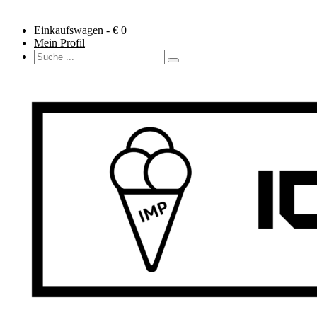
Einkaufswagen - €
0
Mein Profil