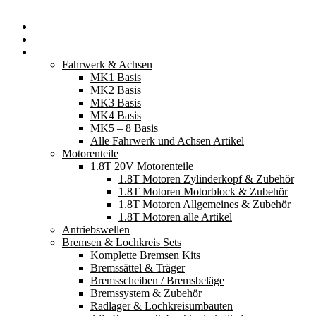
Startseite
Neuerscheinungen
Fahrzeugteile
Fahrwerk & Achsen
MK1 Basis
MK2 Basis
MK3 Basis
MK4 Basis
MK5 – 8 Basis
Alle Fahrwerk und Achsen Artikel
Motorenteile
1.8T 20V Motorenteile
1.8T Motoren Zylinderkopf & Zubehör
1.8T Motoren Motorblock & Zubehör
1.8T Motoren Allgemeines & Zubehör
1.8T Motoren alle Artikel
Antriebswellen
Bremsen & Lochkreis Sets
Komplette Bremsen Kits
Bremssättel & Träger
Bremsscheiben / Bremsbeläge
Bremssystem & Zubehör
Radlager & Lochkreisumbauten