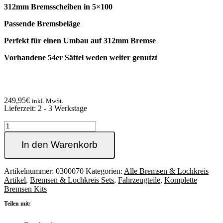
312mm Bremsscheiben in 5×100
Passende Bremsbeläge
Perfekt für einen Umbau auf 312mm Bremse
Vorhandene 54er Sättel weden weiter genutzt
249,95
€
inkl. MwSt.
Lieferzeit:
2 - 3 Werkstage
Komplette
312mm
Jubi
In den Warenkorb
Bremse
vorne
für
Artikelnummer:
0300070
Kategorien:
Alle Bremsen & Lochkreis
Golf4
Artikel
,
Bremsen & Lochkreis Sets
,
Fahrzeugteile
,
Komplette
Basis
Bremsen Kits
Menge
Teilen mit: