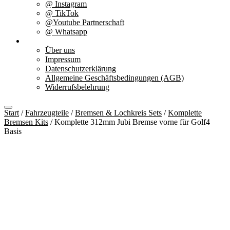
@ Instagram
@ TikTok
@Youtube Partnerschaft
@ Whatsapp
Über uns
Über uns
Impressum
Datenschutzerklärung
Allgemeine Geschäftsbedingungen (AGB)
Widerrufsbelehrung
Start
/
Fahrzeugteile
/
Bremsen & Lochkreis Sets
/
Komplette
Bremsen Kits
/ Komplette 312mm Jubi Bremse vorne für Golf4
Basis