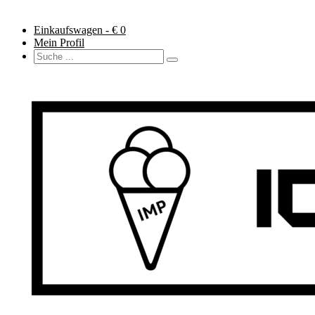
Einkaufswagen - €
0
Mein Profil