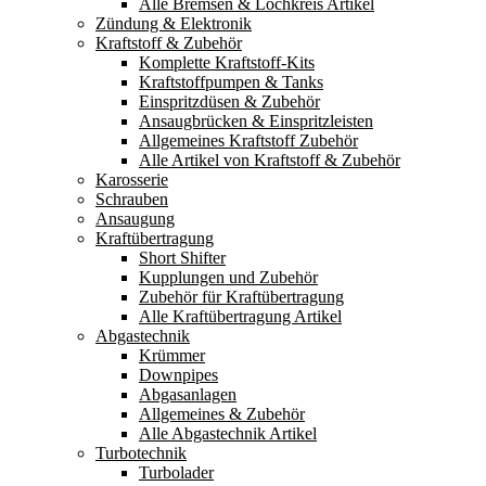
Alle Bremsen & Lochkreis Artikel
Zündung & Elektronik
Kraftstoff & Zubehör
Komplette Kraftstoff-Kits
Kraftstoffpumpen & Tanks
Einspritzdüsen & Zubehör
Ansaugbrücken & Einspritzleisten
Allgemeines Kraftstoff Zubehör
Alle Artikel von Kraftstoff & Zubehör
Karosserie
Schrauben
Ansaugung
Kraftübertragung
Short Shifter
Kupplungen und Zubehör
Zubehör für Kraftübertragung
Alle Kraftübertragung Artikel
Abgastechnik
Krümmer
Downpipes
Abgasanlagen
Allgemeines & Zubehör
Alle Abgastechnik Artikel
Turbotechnik
Turbolader