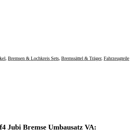
kel
,
Bremsen & Lochkreis Sets
,
Bremssättel & Träger
,
Fahrzeugteile
4 Jubi Bremse Umbausatz VA: