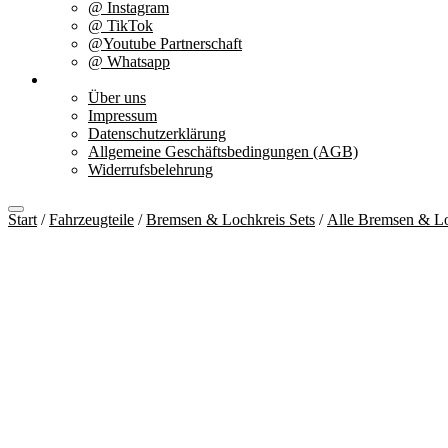
@ Instagram
@ TikTok
@Youtube Partnerschaft
@ Whatsapp
Über uns
Über uns
Impressum
Datenschutzerklärung
Allgemeine Geschäftsbedingungen (AGB)
Widerrufsbelehrung
Start
/
Fahrzeugteile
/
Bremsen & Lochkreis Sets
/
Alle Bremsen & Lo