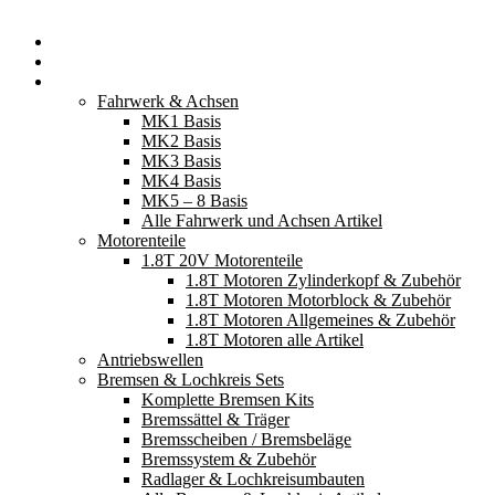
Startseite
Neuerscheinungen
Fahrzeugteile
Fahrwerk & Achsen
MK1 Basis
MK2 Basis
MK3 Basis
MK4 Basis
MK5 – 8 Basis
Alle Fahrwerk und Achsen Artikel
Motorenteile
1.8T 20V Motorenteile
1.8T Motoren Zylinderkopf & Zubehör
1.8T Motoren Motorblock & Zubehör
1.8T Motoren Allgemeines & Zubehör
1.8T Motoren alle Artikel
Antriebswellen
Bremsen & Lochkreis Sets
Komplette Bremsen Kits
Bremssättel & Träger
Bremsscheiben / Bremsbeläge
Bremssystem & Zubehör
Radlager & Lochkreisumbauten