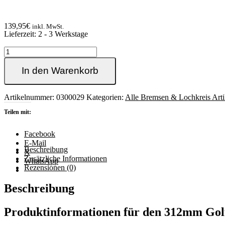
139,95
€
inkl. MwSt.
Lieferzeit:
2 - 3 Werkstage
312mm
Golf4
Jubi
In den Warenkorb
Bremse
Umbausatz
als
Artikelnummer:
0300029
Kategorien:
Alle Bremsen & Lochkreis Arti
P&P
Teilen mit:
Lösung
+
Bora
Facebook
Passat
E-Mail
Beschreibung
Beetle
X
Zusätzliche Informationen
TT
WhatsApp
Rezensionen (0)
/
A3
S3
Beschreibung
Menge
Produktinformationen
für den
312mm Golf