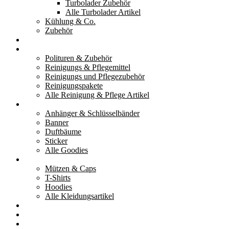
Turbolader Zubehör
Alle Turbolader Artikel
Kühlung & Co.
Zubehör
Werkzeug
Reinigung & Pflege
Polituren & Zubehör
Reinigungs & Pflegemittel
Reinigungs und Pflegezubehör
Reinigungspakete
Alle Reinigung & Pflege Artikel
Goodies
Anhänger & Schlüsselbänder
Banner
Duftbäume
Sticker
Alle Goodies
Kleidung
Mützen & Caps
T-Shirts
Hoodies
Alle Kleidungsartikel
% Aktionen
Service & weiteres
Social Media