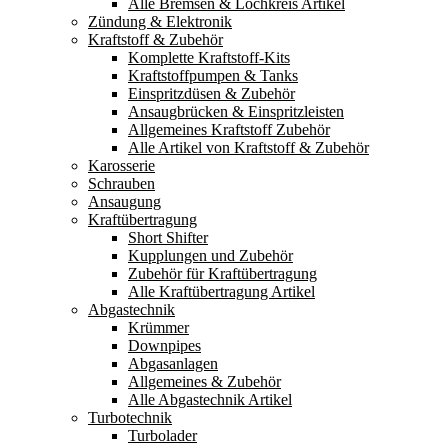
Alle Bremsen & Lochkreis Artikel
Zündung & Elektronik
Kraftstoff & Zubehör
Komplette Kraftstoff-Kits
Kraftstoffpumpen & Tanks
Einspritzdüsen & Zubehör
Ansaugbrücken & Einspritzleisten
Allgemeines Kraftstoff Zubehör
Alle Artikel von Kraftstoff & Zubehör
Karosserie
Schrauben
Ansaugung
Kraftübertragung
Short Shifter
Kupplungen und Zubehör
Zubehör für Kraftübertragung
Alle Kraftübertragung Artikel
Abgastechnik
Krümmer
Downpipes
Abgasanlagen
Allgemeines & Zubehör
Alle Abgastechnik Artikel
Turbotechnik
Turbolader