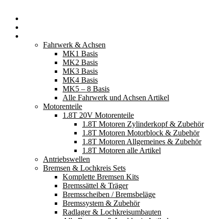
Startseite
Neuerscheinungen
Fahrzeugteile
Fahrwerk & Achsen
MK1 Basis
MK2 Basis
MK3 Basis
MK4 Basis
MK5 – 8 Basis
Alle Fahrwerk und Achsen Artikel
Motorenteile
1.8T 20V Motorenteile
1.8T Motoren Zylinderkopf & Zubehör
1.8T Motoren Motorblock & Zubehör
1.8T Motoren Allgemeines & Zubehör
1.8T Motoren alle Artikel
Antriebswellen
Bremsen & Lochkreis Sets
Komplette Bremsen Kits
Bremssättel & Träger
Bremsscheiben / Bremsbeläge
Bremssystem & Zubehör
Radlager & Lochkreisumbauten