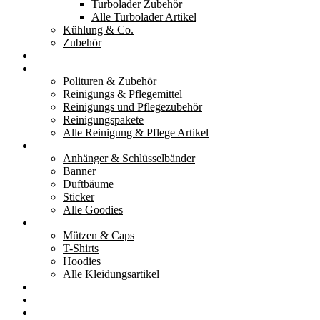
Turbolader Zubehör
Alle Turbolader Artikel
Kühlung & Co.
Zubehör
Werkzeug
Reinigung & Pflege
Polituren & Zubehör
Reinigungs & Pflegemittel
Reinigungs und Pflegezubehör
Reinigungspakete
Alle Reinigung & Pflege Artikel
Goodies
Anhänger & Schlüsselbänder
Banner
Duftbäume
Sticker
Alle Goodies
Kleidung
Mützen & Caps
T-Shirts
Hoodies
Alle Kleidungsartikel
% Aktionen
Service & weiteres
Social Media