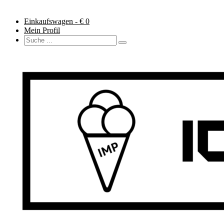
Einkaufswagen - €
0
Mein Profil