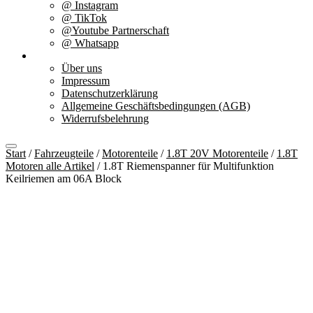
@ Instagram
@ TikTok
@Youtube Partnerschaft
@ Whatsapp
Über uns
Über uns
Impressum
Datenschutzerklärung
Allgemeine Geschäftsbedingungen (AGB)
Widerrufsbelehrung
Start
/
Fahrzeugteile
/
Motorenteile
/
1.8T 20V Motorenteile
/
1.8T
Motoren alle Artikel
/ 1.8T Riemenspanner für Multifunktion
Keilriemen am 06A Block