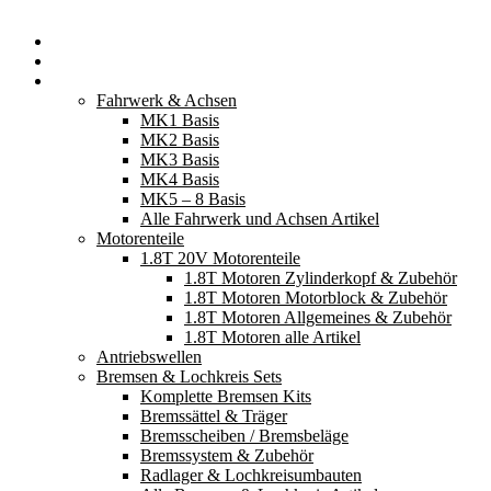
Startseite
Neuerscheinungen
Fahrzeugteile
Fahrwerk & Achsen
MK1 Basis
MK2 Basis
MK3 Basis
MK4 Basis
MK5 – 8 Basis
Alle Fahrwerk und Achsen Artikel
Motorenteile
1.8T 20V Motorenteile
1.8T Motoren Zylinderkopf & Zubehör
1.8T Motoren Motorblock & Zubehör
1.8T Motoren Allgemeines & Zubehör
1.8T Motoren alle Artikel
Antriebswellen
Bremsen & Lochkreis Sets
Komplette Bremsen Kits
Bremssättel & Träger
Bremsscheiben / Bremsbeläge
Bremssystem & Zubehör
Radlager & Lochkreisumbauten