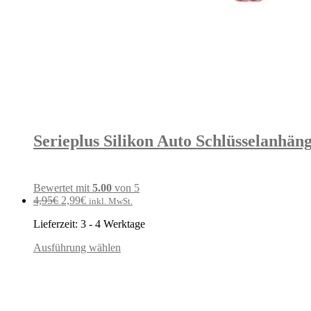
Serieplus Silikon Auto Schlüsselanhäng
Bewertet mit
5.00
von 5
Ursprünglicher
Aktueller
4,95
€
2,99
€
inkl. MwSt.
Preis
Preis
Lieferzeit:
3 - 4 Werktage
war:
ist:
4,95€
2,99€.
Ausführung wählen