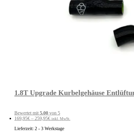
1.8T Upgrade Kurbelgehäuse Entlüftu
Bewertet mit
5.00
von 5
169,95
€
–
259,95
€
inkl. MwSt.
Lieferzeit:
2 - 3 Werkstage