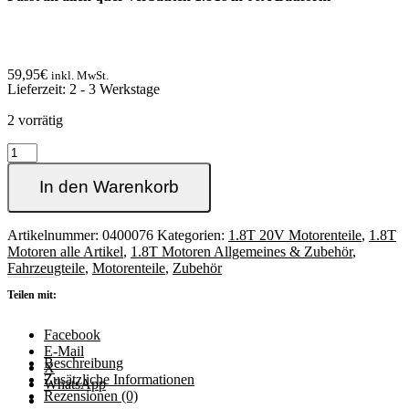
59,95
€
inkl. MwSt.
Lieferzeit:
2 - 3 Werkstage
2 vorrätig
1.8T
Riemenspanner
für
In den Warenkorb
Multifunktion
Keilriemen
am
Artikelnummer:
0400076
Kategorien:
1.8T 20V Motorenteile
,
1.8T
06A
Motoren alle Artikel
,
1.8T Motoren Allgemeines & Zubehör
,
Block
Fahrzeugteile
,
Motorenteile
,
Zubehör
Menge
Teilen mit:
Facebook
E-Mail
Beschreibung
X
Zusätzliche Informationen
WhatsApp
Rezensionen (0)