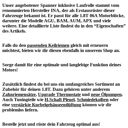
Unser angebotener Spanner inklusive Laufrolle stammt vom
renommierten Hersteller INA, der als Erstausrüster dieser
Fahrzeuge bekannt ist. Er passt für alle 1.8T 06A Motorblöcke,
darunter die Modelle AGU, BAM, AUM, APX und viele
weitere. Eine detaillierte Liste findest du in den “Eigenschaften”
des Artikels.
Falls du den
passenden Keilriemen
gleich mit erneuern
möchtest, bieten wir dir diesen ebenfalls in unserem Shop an.
Sorge damit für eine optimale und langlebige Funktion deines
Motors!
Zusätzlich findest du bei uns ein umfangreiches Sortiment an
Zubehör für deinen 1.8T. Dazu gehören unter anderem
Zahnriemensätze
,
Upgrade Thermostate
und
neue Ölpumpen
.
Auch Tuningteile wie
H-Schaft Pleuel
,
Schmiedekolben
oder
eine
verstärkte Kurbelgehäuseentlüftung
können wir dir
problemlos liefern.
Bestelle jetzt und rüste dein Fahrzeug optimal aus!