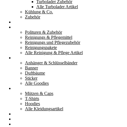
Turbolader Zubehör
Alle Turbolader Artikel
Kühlung & Co.
Zubehör
Werkzeug
Reinigung & Pflege
Polituren & Zubehör
Reinigungs & Pflegemittel
Reinigungs und Pflegezubehör
Reinigungspakete
Alle Reinigung & Pflege Artikel
Goodies
Anhänger & Schlüsselbänder
Banner
Duftbäume
Sticker
Alle Goodies
Kleidung
Mützen & Caps
T-Shirts
Hoodies
Alle Kleidungsartikel
% Aktionen
Service & weiteres
Social Media