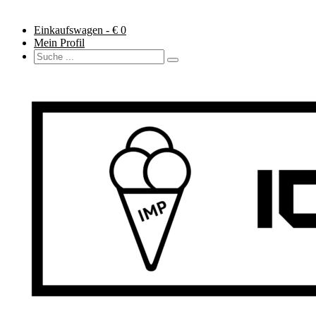
Einkaufswagen - €
0
Mein Profil