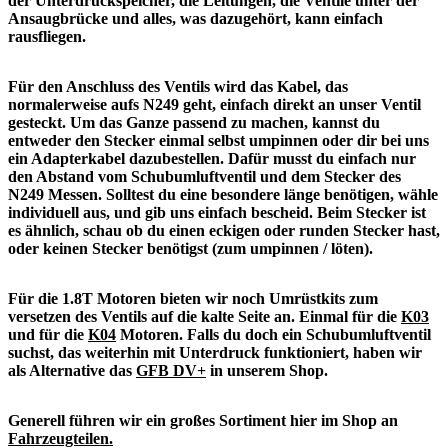
der Unterdruckspeicher, die Leitungen, die Ventile unter der
Ansaugbrücke und alles, was dazugehört, kann einfach
rausfliegen.
Für den Anschluss des Ventils wird das Kabel, das
normalerweise aufs N249 geht, einfach direkt an unser Ventil
gesteckt. Um das Ganze passend zu machen, kannst du
entweder den Stecker einmal selbst umpinnen oder dir bei uns
ein Adapterkabel dazubestellen. Dafür musst du einfach nur
den Abstand vom Schubumluftventil und dem Stecker des
N249 Messen. Solltest du eine besondere länge benötigen, wähle
individuell aus, und gib uns einfach bescheid. Beim Stecker ist
es ähnlich, schau ob du einen eckigen oder runden Stecker hast,
oder keinen Stecker benötigst (zum umpinnen / löten).
Für die 1.8T Motoren bieten wir noch Umrüstkits zum
versetzen des Ventils auf die kalte Seite an. Einmal für die
K03
und für die
K04
Motoren.
Falls du doch ein Schubumluftventil
suchst, das weiterhin mit Unterdruck funktioniert, haben wir
als Alternative das
GFB DV+
in unserem Shop.
Generell führen wir ein großes Sortiment hier im Shop an
Fahrzeugteilen.