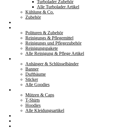
Turbolader Zubehör
Alle Turbolader Artikel
Kühlung & Co.
Zubehör
Werkzeug
Reinigung & Pflege
Polituren & Zubehör
Reinigungs & Pflegemittel
Reinigungs und Pflegezubehör
Reinigungspakete
Alle Reinigung & Pflege Artikel
Goodies
Anhänger & Schlüsselbänder
Banner
Duftbäume
Sticker
Alle Goodies
Kleidung
Mützen & Caps
T-Shirts
Hoodies
Alle Kleidungsartikel
% Aktionen
Service & weiteres
Social Media