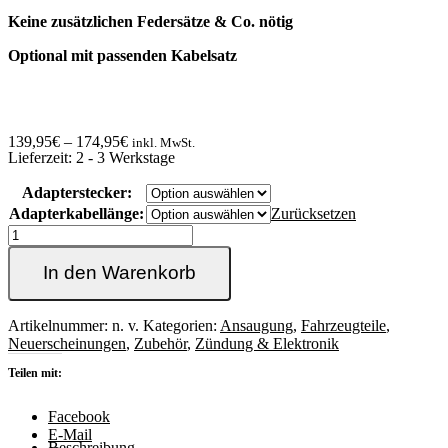
Keine zusätzlichen Federsätze & Co. nötig
Optional mit passenden Kabelsatz
139,95
€
–
174,95
€
inkl. MwSt.
Lieferzeit:
2 - 3 Werkstage
Adapterstecker:
Adapterkabellänge:
Zurücksetzen
Umrüstkit
auf
elektrisches
In den Warenkorb
Schubumluftventil
beim
1.8T
Artikelnummer:
n. v.
Kategorien:
Ansaugung
,
Fahrzeugteile
,
(SUV)
Neuerscheinungen
,
Zubehör
,
Zündung & Elektronik
Menge
Teilen mit:
Facebook
E-Mail
Beschreibung