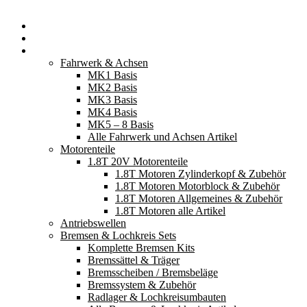
Startseite
Neuerscheinungen
Fahrzeugteile
Fahrwerk & Achsen
MK1 Basis
MK2 Basis
MK3 Basis
MK4 Basis
MK5 – 8 Basis
Alle Fahrwerk und Achsen Artikel
Motorenteile
1.8T 20V Motorenteile
1.8T Motoren Zylinderkopf & Zubehör
1.8T Motoren Motorblock & Zubehör
1.8T Motoren Allgemeines & Zubehör
1.8T Motoren alle Artikel
Antriebswellen
Bremsen & Lochkreis Sets
Komplette Bremsen Kits
Bremssättel & Träger
Bremsscheiben / Bremsbeläge
Bremssystem & Zubehör
Radlager & Lochkreisumbauten