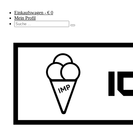
Einkaufswagen - €
0
Mein Profil