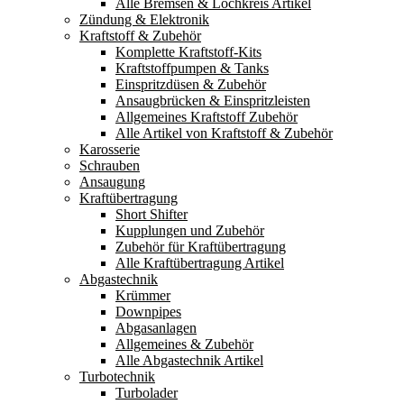
Alle Bremsen & Lochkreis Artikel
Zündung & Elektronik
Kraftstoff & Zubehör
Komplette Kraftstoff-Kits
Kraftstoffpumpen & Tanks
Einspritzdüsen & Zubehör
Ansaugbrücken & Einspritzleisten
Allgemeines Kraftstoff Zubehör
Alle Artikel von Kraftstoff & Zubehör
Karosserie
Schrauben
Ansaugung
Kraftübertragung
Short Shifter
Kupplungen und Zubehör
Zubehör für Kraftübertragung
Alle Kraftübertragung Artikel
Abgastechnik
Krümmer
Downpipes
Abgasanlagen
Allgemeines & Zubehör
Alle Abgastechnik Artikel
Turbotechnik
Turbolader