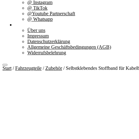
@ Instagram
@ TikTok
@Youtube Partnerschaft
@ Whatsapp
Über uns
Über uns
Impressum
Datenschutzerklärung
Allgemeine Geschäftsbedingungen (AGB)
Widerrufsbelehrung
Start
/
Fahrzeugteile
/
Zubehör
/ Selbstklebendes Stoffband für Kabel