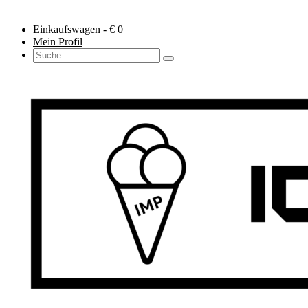
Einkaufswagen - €
0
Mein Profil