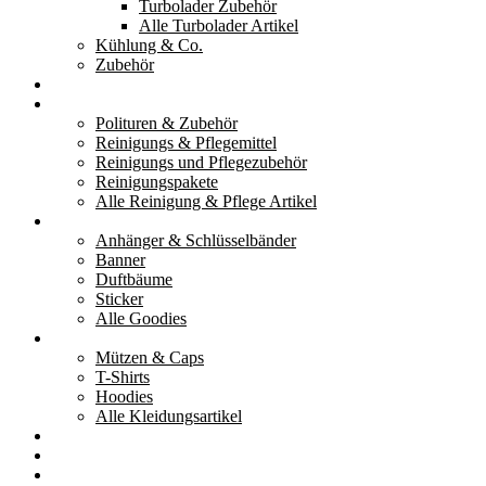
Turbolader Zubehör
Alle Turbolader Artikel
Kühlung & Co.
Zubehör
Werkzeug
Reinigung & Pflege
Polituren & Zubehör
Reinigungs & Pflegemittel
Reinigungs und Pflegezubehör
Reinigungspakete
Alle Reinigung & Pflege Artikel
Goodies
Anhänger & Schlüsselbänder
Banner
Duftbäume
Sticker
Alle Goodies
Kleidung
Mützen & Caps
T-Shirts
Hoodies
Alle Kleidungsartikel
% Aktionen
Service & weiteres
Social Media