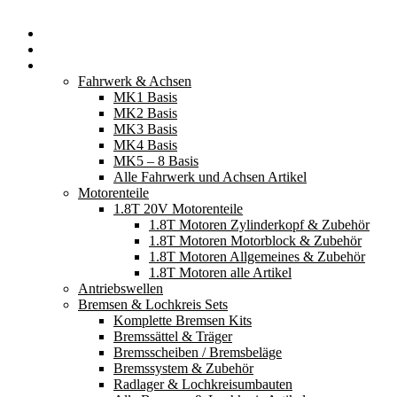
Startseite
Neuerscheinungen
Fahrzeugteile
Fahrwerk & Achsen
MK1 Basis
MK2 Basis
MK3 Basis
MK4 Basis
MK5 – 8 Basis
Alle Fahrwerk und Achsen Artikel
Motorenteile
1.8T 20V Motorenteile
1.8T Motoren Zylinderkopf & Zubehör
1.8T Motoren Motorblock & Zubehör
1.8T Motoren Allgemeines & Zubehör
1.8T Motoren alle Artikel
Antriebswellen
Bremsen & Lochkreis Sets
Komplette Bremsen Kits
Bremssättel & Träger
Bremsscheiben / Bremsbeläge
Bremssystem & Zubehör
Radlager & Lochkreisumbauten