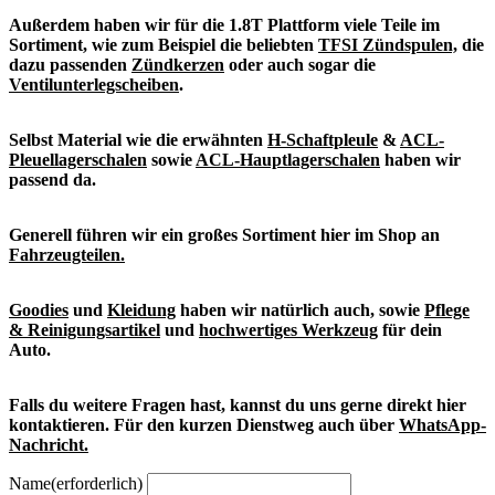
Außerdem haben wir für die 1.8T Plattform viele Teile im
Sortiment, wie zum Beispiel die beliebten
TFSI Zündspulen,
die
dazu passenden
Zündkerzen
oder auch sogar die
Ventilunterlegscheiben
.
Selbst Material wie die erwähnten
H-Schaftpleule
&
ACL-
Pleuellagerschalen
sowie
ACL-Hauptlagerschalen
haben wir
passend da.
Generell führen wir ein großes Sortiment hier im Shop an
Fahrzeugteilen.
Goodies
und
Kleidung
haben wir natürlich auch, sowie
Pflege
& Reinigungsartikel
und
hochwertiges Werkzeug
für dein
Auto.
Falls du weitere Fragen hast, kannst du uns gerne direkt hier
kontaktieren. Für den kurzen Dienstweg auch über
WhatsApp-
Nachricht.
Name
(erforderlich)