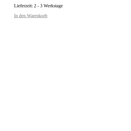
Preis
Preis
Lieferzeit:
2 - 3 Werkstage
war:
ist:
159,95€
149,95€.
In den Warenkorb