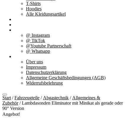
T-Shirts
Hoodies
Alle Kleidungsartikel
% Aktionen
Service & weiteres
Social Media
@ Instagram
@ TikTok
@Youtube Partnerschaft
@ Whatsapp
Über uns
Über uns
Impressum
Datenschutzerklärung
Allgemeine Geschäftsbedingungen (AGB)
Widerrufsbelehrung
Start
/
Fahrzeugteile
/
Abgastechnik
/
Allgemeines &
Zubehör
/ Lambdasonden Eliminator mit Minikat als gerade oder
90° Version
Angebot!