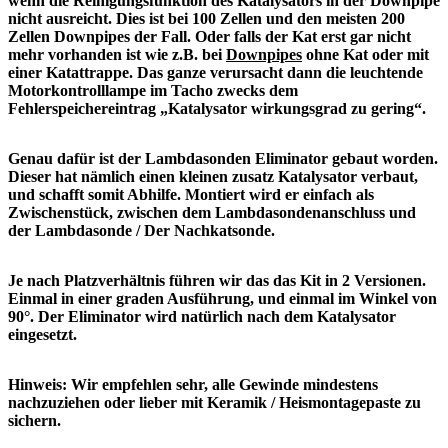
wenn die Reinigungsfunktion des Katalysators in der Downpipe
nicht ausreicht. Dies ist bei 100 Zellen und den meisten 200
Zellen Downpipes der Fall. Oder falls der Kat erst gar nicht
mehr vorhanden ist wie z.B. bei
Downpipes
ohne Kat oder mit
einer Katattrappe.
Das ganze verursacht dann die leuchtende
Motorkontrolllampe im Tacho zwecks dem
Fehlerspeichereintrag „Katalysator wirkungsgrad zu gering“.
Genau dafür ist der Lambdasonden Eliminator gebaut worden.
Dieser hat nämlich einen kleinen zusatz Katalysator verbaut,
und schafft somit Abhilfe.
Montiert wird er einfach als
Zwischenstück, zwischen dem Lambdasondenanschluss und
der Lambdasonde / Der Nachkatsonde.
Je nach Platzverhältnis führen wir das das Kit in 2 Versionen.
Einmal in einer graden Ausführung, und einmal im Winkel von
90°.
Der Eliminator wird natürlich nach dem Katalysator
eingesetzt.
Hinweis: Wir empfehlen sehr, alle Gewinde mindestens
nachzuziehen oder lieber mit Keramik / Heismontagepaste zu
sichern.