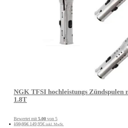
NGK TFSI hochleistungs Zündspulen mi
1.8T
Bewertet mit
5.00
von 5
Ursprünglicher
Aktueller
159,95
€
149,95
€
inkl. MwSt.