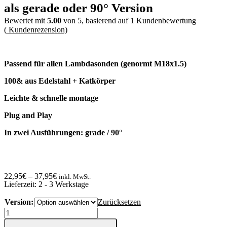
als gerade oder 90° Version
Bewertet mit
5.00
von 5, basierend auf
1
Kundenbewertung
(
Kundenrezension)
Passend für allen Lambdasonden (genormt M18x1.5)
100& aus Edelstahl + Katkörper
Leichte & schnelle montage
Plug and Play
In zwei Ausführungen: grade / 90°
22,95
€
–
37,95
€
inkl. MwSt.
Lieferzeit:
2 - 3 Werkstage
Version:
Zurücksetzen
Lambdasonden
Eliminator