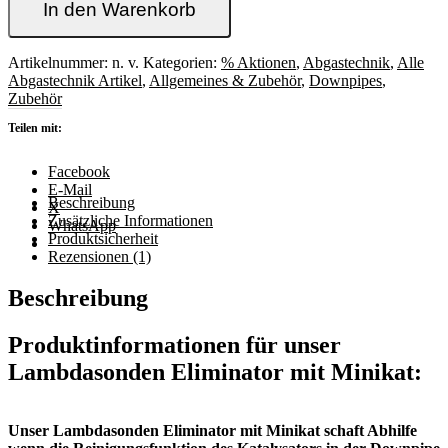
mit
In den Warenkorb
Minikat
als
gerade
Artikelnummer:
n. v.
Kategorien:
% Aktionen
,
Abgastechnik
,
Alle
oder
Abgastechnik Artikel
,
Allgemeines & Zubehör
,
Downpipes
,
90°
Zubehör
Version
Teilen mit:
Menge
Facebook
E-Mail
Beschreibung
X
Zusätzliche Informationen
WhatsApp
Produktsicherheit
Rezensionen (1)
Beschreibung
Produktinformationen für unser
Lambdasonden Eliminator mit Minikat:
Unser Lambdasonden Eliminator mit Minikat schaft Abhilfe