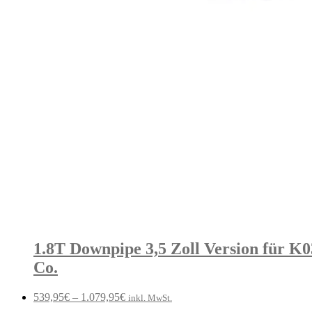
1.8T Downpipe 3,5 Zoll Version für K0
Co.
539,95
€
–
1.079,95
€
inkl. MwSt.