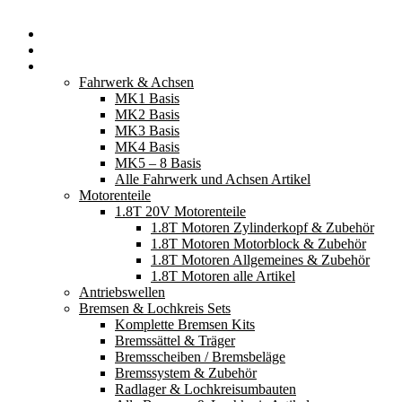
Startseite
Neuerscheinungen
Fahrzeugteile
Fahrwerk & Achsen
MK1 Basis
MK2 Basis
MK3 Basis
MK4 Basis
MK5 – 8 Basis
Alle Fahrwerk und Achsen Artikel
Motorenteile
1.8T 20V Motorenteile
1.8T Motoren Zylinderkopf & Zubehör
1.8T Motoren Motorblock & Zubehör
1.8T Motoren Allgemeines & Zubehör
1.8T Motoren alle Artikel
Antriebswellen
Bremsen & Lochkreis Sets
Komplette Bremsen Kits
Bremssättel & Träger
Bremsscheiben / Bremsbeläge
Bremssystem & Zubehör
Radlager & Lochkreisumbauten