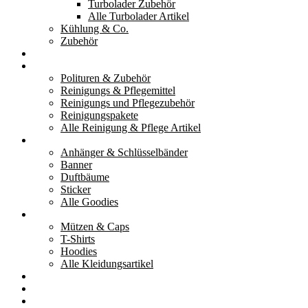
Turbolader Zubehör
Alle Turbolader Artikel
Kühlung & Co.
Zubehör
Werkzeug
Reinigung & Pflege
Polituren & Zubehör
Reinigungs & Pflegemittel
Reinigungs und Pflegezubehör
Reinigungspakete
Alle Reinigung & Pflege Artikel
Goodies
Anhänger & Schlüsselbänder
Banner
Duftbäume
Sticker
Alle Goodies
Kleidung
Mützen & Caps
T-Shirts
Hoodies
Alle Kleidungsartikel
% Aktionen
Service & weiteres
Social Media