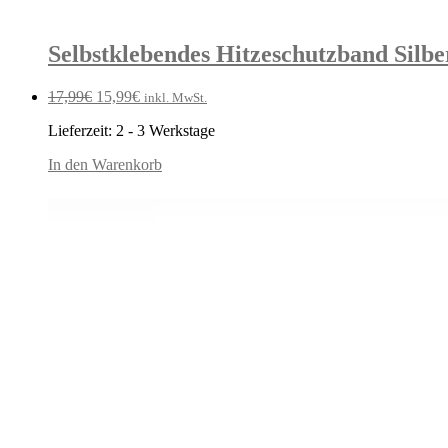
Selbstklebendes Hitzeschutzband Silbe
Ursprünglicher
Aktueller
17,99
€
15,99
€
inkl. MwSt.
Preis
Preis
Lieferzeit:
2 - 3 Werkstage
war:
ist:
17,99€
15,99€.
In den Warenkorb