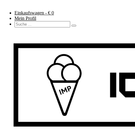
Einkaufswagen - €
0
Mein Profil