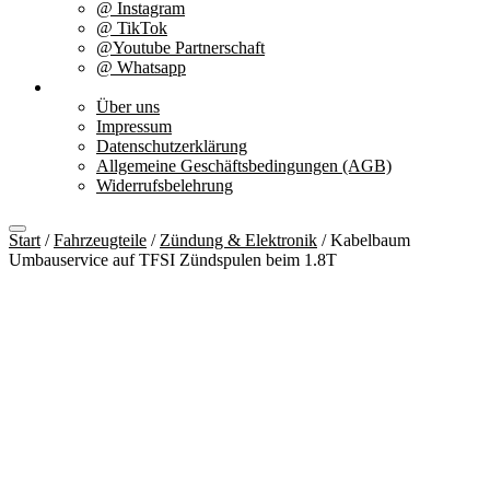
@ Instagram
@ TikTok
@Youtube Partnerschaft
@ Whatsapp
Über uns
Über uns
Impressum
Datenschutzerklärung
Allgemeine Geschäftsbedingungen (AGB)
Widerrufsbelehrung
Start
/
Fahrzeugteile
/
Zündung & Elektronik
/ Kabelbaum
Umbauservice auf TFSI Zündspulen beim 1.8T