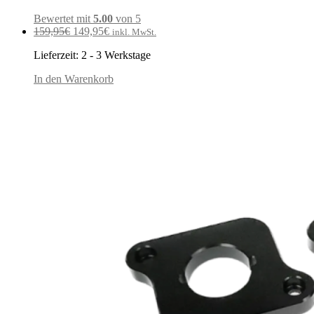
Bewertet mit
5.00
von 5
Ursprünglicher
Aktueller
159,95
€
149,95
€
inkl. MwSt.
Preis
Preis
Lieferzeit:
2 - 3 Werkstage
war:
ist:
159,95€
149,95€.
In den Warenkorb