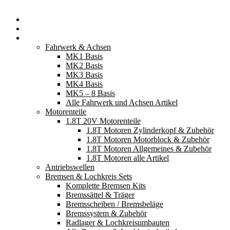
Startseite
Neuerscheinungen
Fahrzeugteile
Fahrwerk & Achsen
MK1 Basis
MK2 Basis
MK3 Basis
MK4 Basis
MK5 – 8 Basis
Alle Fahrwerk und Achsen Artikel
Motorenteile
1.8T 20V Motorenteile
1.8T Motoren Zylinderkopf & Zubehör
1.8T Motoren Motorblock & Zubehör
1.8T Motoren Allgemeines & Zubehör
1.8T Motoren alle Artikel
Antriebswellen
Bremsen & Lochkreis Sets
Komplette Bremsen Kits
Bremssättel & Träger
Bremsscheiben / Bremsbeläge
Bremssystem & Zubehör
Radlager & Lochkreisumbauten