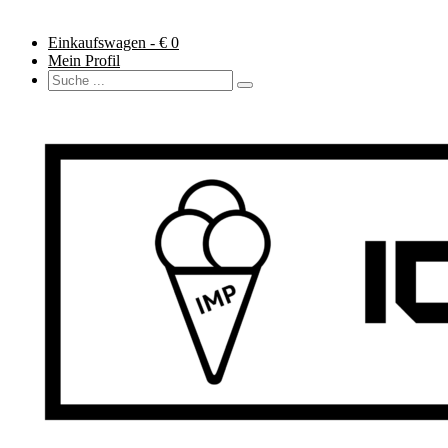
Einkaufswagen - €
0
Mein Profil