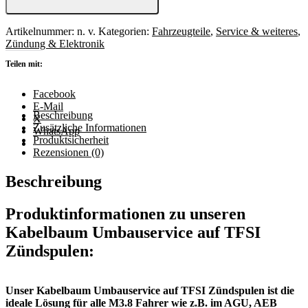
TFSI
Zündspulen
beim
Artikelnummer:
n. v.
Kategorien:
Fahrzeugteile
,
Service & weiteres
,
1.8T
Zündung & Elektronik
Menge
Teilen mit:
Facebook
E-Mail
Beschreibung
X
Zusätzliche Informationen
WhatsApp
Produktsicherheit
Rezensionen (0)
Beschreibung
Produktinformationen zu
unseren
Kabelbaum Umbauservice auf TFSI
Zündspulen:
Unser Kabelbaum Umbauservice auf TFSI Zündspulen ist die
ideale Lösung für alle M3.8 Fahrer wie z.B. im AGU, AEB