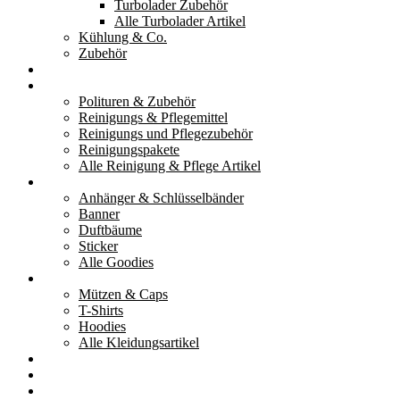
Turbolader Zubehör
Alle Turbolader Artikel
Kühlung & Co.
Zubehör
Werkzeug
Reinigung & Pflege
Polituren & Zubehör
Reinigungs & Pflegemittel
Reinigungs und Pflegezubehör
Reinigungspakete
Alle Reinigung & Pflege Artikel
Goodies
Anhänger & Schlüsselbänder
Banner
Duftbäume
Sticker
Alle Goodies
Kleidung
Mützen & Caps
T-Shirts
Hoodies
Alle Kleidungsartikel
% Aktionen
Service & weiteres
Social Media