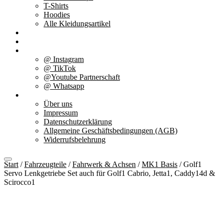
T-Shirts
Hoodies
Alle Kleidungsartikel
% Aktionen
Service & weiteres
Social Media
@ Instagram
@ TikTok
@Youtube Partnerschaft
@ Whatsapp
Über uns
Über uns
Impressum
Datenschutzerklärung
Allgemeine Geschäftsbedingungen (AGB)
Widerrufsbelehrung
Start
/
Fahrzeugteile
/
Fahrwerk & Achsen
/
MK1 Basis
/ Golf1
Servo Lenkgetriebe Set auch für Golf1 Cabrio, Jetta1, Caddy14d &
Scirocco1