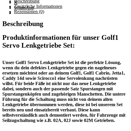
Beschreibung
Menge
X
Zusätzliche Informationen
WhatsApp
Rezensionen (0)
Beschreibung
Produktinformationen für unser Golf1
Servo Lenkgetriebe Set:
Unser Golf1 Servo Lenkgetriebe Set ist die perfekte Lösung,
wenn du dein defektes Lenkgetriebe gegen ein nagelneues
ersetzen möchtest oder an deinem Golf1, Golf1 Cabrio, Jetta1,
Caddy 14d sowie Scirocco1 eine Servolenkung nachrüsten
willst. Für beide Fälle ist nicht nur das neue Lenkgetriebe
dabei, sondern auch der passende Satz Spurstangen mit
Spurstangenköpfen und zugehörigen Manschetten. Die untere
Führung für die Schaltung muss nicht von deinem alten
Lenkgetriebe übernommen werden, diese ist bei unserem Set
bereits neu und einsatzbereit verbaut. Diese kann
selbstverständlich auch demontiert werden, für Fahrzeuge mit
Seilzugschaltung wie z.B. 02A, 02J sowie 02M Getrieben.