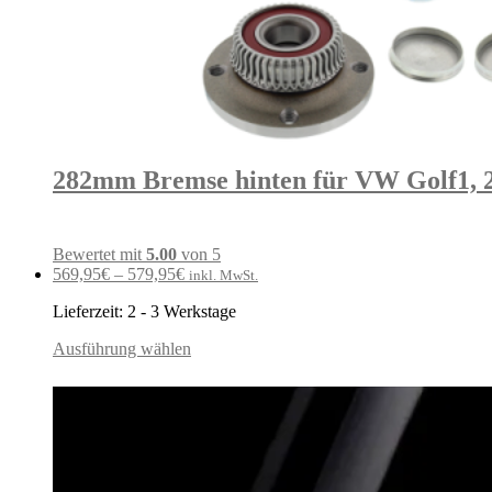
282mm Bremse hinten für VW Golf1, 2 
Bewertet mit
5.00
von 5
569,95
€
–
579,95
€
inkl. MwSt.
Lieferzeit:
2 - 3 Werkstage
Ausführung wählen