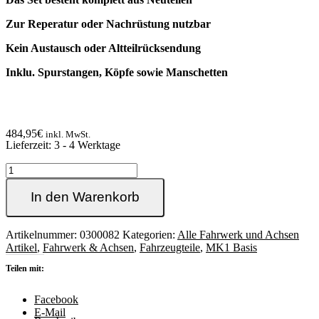
Zur Reperatur oder Nachrüstung nutzbar
Kein Austausch oder Altteilrücksendung
Inklu. Spurstangen, Köpfe sowie Manschetten
484,95
€
inkl. MwSt.
Lieferzeit:
3 - 4 Werktage
Golf1
Servo
Lenkgetriebe
In den Warenkorb
Set
auch
für
Artikelnummer:
0300082
Kategorien:
Alle Fahrwerk und Achsen
Golf1
Artikel
,
Fahrwerk & Achsen
,
Fahrzeugteile
,
MK1 Basis
Cabrio,
Teilen mit:
Jetta1,
Caddy14d
&
Facebook
Scirocco1
E-Mail