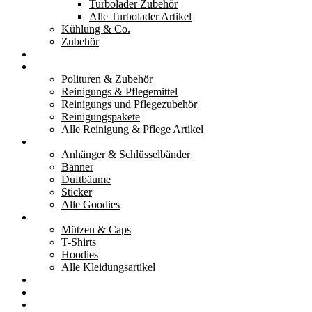
Turbolader Zubehör
Alle Turbolader Artikel
Kühlung & Co.
Zubehör
Werkzeug
Reinigung & Pflege
Polituren & Zubehör
Reinigungs & Pflegemittel
Reinigungs und Pflegezubehör
Reinigungspakete
Alle Reinigung & Pflege Artikel
Goodies
Anhänger & Schlüsselbänder
Banner
Duftbäume
Sticker
Alle Goodies
Kleidung
Mützen & Caps
T-Shirts
Hoodies
Alle Kleidungsartikel
% Aktionen
Service & weiteres
Social Media