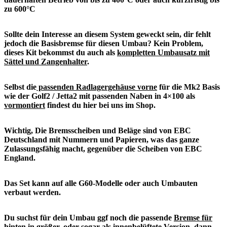
zu 600°C
Sollte dein Interesse an diesem System geweckt sein, dir fehlt
jedoch die Basisbremse für diesen Umbau? Kein Problem,
dieses Kit bekommst du auch als
kompletten Umbausatz mit
Sättel und Zangenhalter
.
Selbst die
passenden Radlagergehäuse vorne
für die Mk2 Basis
wie der Golf2 / Jetta2 mit passenden Naben in 4×100 als
vormontiert
findest du hier bei uns im Shop.
Wichtig, Die Bremsscheiben und Beläge sind von EBC
Deutschland mit Nummern und Papieren, was das ganze
Zulassungsfähig macht, gegenüber die Scheiben von EBC
England.
Das Set kann auf alle G60-Modelle oder auch Umbauten
verbaut werden.
Du suchst für dein Umbau ggf noch die passende
Bremse für
hinten in größer
, oder sogar als
innenbelüftete Version
, dann