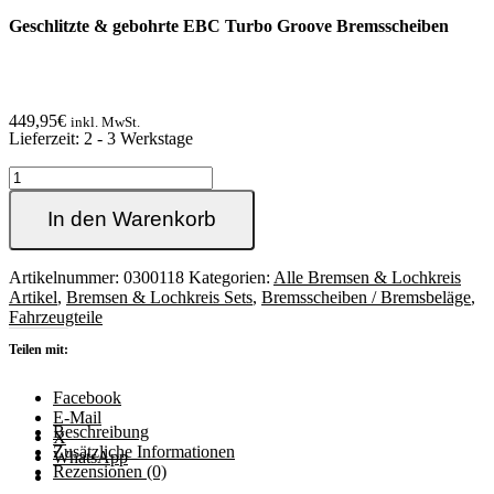
Geschlitzte & gebohrte EBC Turbo Groove Bremsscheiben
449,95
€
inkl. MwSt.
Lieferzeit:
2 - 3 Werkstage
280mm
EBC
Turbo
In den Warenkorb
Groove
Bremsscheiben
vorne
Artikelnummer:
0300118
Kategorien:
Alle Bremsen & Lochkreis
für
Artikel
,
Bremsen & Lochkreis Sets
,
Bremsscheiben / Bremsbeläge
,
Golf2,
Fahrzeugteile
Corrado
Teilen mit:
und
Passat
G60
Facebook
Menge
E-Mail
Beschreibung
X
Zusätzliche Informationen
WhatsApp
Rezensionen (0)