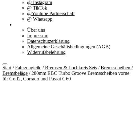
@ Instagram
@ TikTok
@Youtube Partnerschaft
@ Whatsapp
Über uns
Über uns
Impressum
Datenschutzerklärung
Allgemeine Geschäftsbedingungen (AGB)
Widerrufsbelehrung
Start
/
Fahrzeugteile
/
Bremsen & Lochkreis Sets
/
Bremsscheiben /
Bremsbeläge
/ 280mm EBC Turbo Groove Bremsscheiben vorne
für Golf2, Corrado und Passat G60