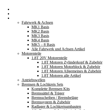
Startseite
Neuerscheinungen
Fahrzeugteile
Fahrwerk & Achsen
MK1 Basis
MK2 Basis
MK3 Basis
MK4 Basis
MK5 – 8 Basis
Alle Fahrwerk und Achsen Artikel
Motorenteile
1.8T 20V Motorenteile
1.8T Motoren Zylinderkopf & Zubehör
1.8T Motoren Motorblock & Zubehör
1.8T Motoren Allgemeines & Zubehör
1.8T Motoren alle Artikel
Antriebswellen
Bremsen & Lochkreis Sets
Komplette Bremsen Kits
Bremssättel & Träger
Bremsscheiben / Bremsbeläge
Bremssystem & Zubehör
Radlager & Lochkreisumbauten