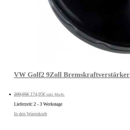
VW Golf2 9Zoll Bremskraftverstärker
Ursprünglicher
Aktueller
209,95
€
174,95
€
inkl. MwSt.
Preis
Preis
Lieferzeit:
2 - 3 Werkstage
war:
ist:
209,95€
174,95€.
In den Warenkorb