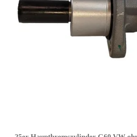
25er Hauptbremszylinder G60 VW ohn