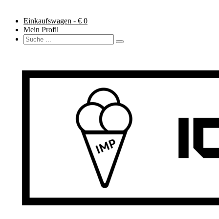
Einkaufswagen - €
0
Mein Profil