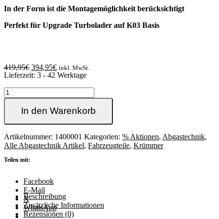
In der Form ist die Montagemöglichkeit berücksichtigt
Perfekt für Upgrade Turbolader auf K03 Basis
Ursprünglicher
Aktueller
419,95
€
394,95
€
inkl. MwSt.
Lieferzeit:
3 - 42 Werktage
Preis
Preis
war:
ist:
1.8T
419,95€
394,95€.
Upgrade
Krümmer
In den Warenkorb
für
K03
/
Artikelnummer:
1400001
Kategorien:
% Aktionen
,
Abgastechnik
,
K03s
Alle Abgastechnik Artikel
,
Fahrzeugteile
,
Krümmer
/
Teilen mit:
K04-
001
Turbolader
Facebook
(quer)
E-Mail
Beschreibung
Menge
X
Zusätzliche Informationen
WhatsApp
Rezensionen (0)