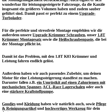
wunderbar für leistungsgesteigerte Fahrzeuge, da die Kanäle
insgesamt ein größeres Volumen haben und zudem sauber
geführt sind. Damit passt er perfekt zu einem
Upgrade-
Turbolader
.
Für die perfekte und stressfreie Montage empfehlen wir dir
außerdem unsere
Upgrade Krümmer Schrauben
, unser
1.8T
Krümmer Montagesatz
sowie die
Heißschraubenpaste
, die bei
der Montage pflicht ist.
Damit ist das Problem, mit den 1.8T K03 Krümmer und
Leistung fahren endlich gelöst.
Außerdem haben wir auch passendes Zubehör, um deinen
Motor für eine Leistungssteigerung standfest zu machen.
Darunter fallen z.B.
ein Umrüstkit auf einen Zahnriemen mit
mechanischen Spanner
,
ACL-Race Lagerschalen
oder auch
eine
stärkere Kraftstoffpumpe
.
Goodies
und
Kleidung
haben wir natürlich auch, sowie
Pflege
& Reinigungsartikel
und
hochwertiges Werkzeug
für dein