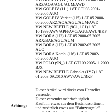
ARZ/AQA/AGU/AUM/AWD
VW GOLF IV (1J1) 1.8T GTI 08.2001-
06.2005 AUQ
VW GOLF IV Variant (1J5) 1.8T 05.2000-
06.2006 ARZ/AQA/AGU/AUM/AWD
VW NEW BEETLE (9C1, 1C1) 1.8T
10.1999 AWV/APH/AVC/AGU/AWU/BKF
VW BORA (1J2) 1.8T 05.2000-05.2005
ARX/BAE/AGU/AUM
VW BORA (1J2) 1.8T 03.2002-05.2005
AUQ
VW BORA Kombi (1J6) 1.8T 05.2002-
05.2005 AUQ
VW POLO (9N_) 1.8T GTI 09.2005-11.2009
BJX
VW NEW BEETLE Cabriolet (1Y7) 1.8T
01.2003-09.2010 AWV/AWU/BKF
Dieser Artikel wird direkt vom Hersteller
versendet.
Dieser versendet mehrfach täglich.
Kauft ihr etwas aus dem Bestandssortiment
Achtung:
und zusätzlich etwas aus "Fahrzeugteile"