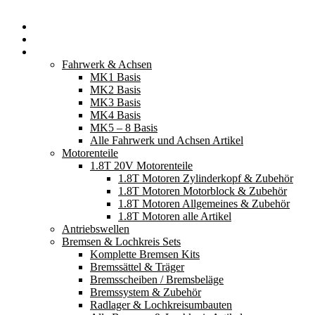
Startseite
Neuerscheinungen
Fahrzeugteile
Fahrwerk & Achsen
MK1 Basis
MK2 Basis
MK3 Basis
MK4 Basis
MK5 – 8 Basis
Alle Fahrwerk und Achsen Artikel
Motorenteile
1.8T 20V Motorenteile
1.8T Motoren Zylinderkopf & Zubehör
1.8T Motoren Motorblock & Zubehör
1.8T Motoren Allgemeines & Zubehör
1.8T Motoren alle Artikel
Antriebswellen
Bremsen & Lochkreis Sets
Komplette Bremsen Kits
Bremssättel & Träger
Bremsscheiben / Bremsbeläge
Bremssystem & Zubehör
Radlager & Lochkreisumbauten