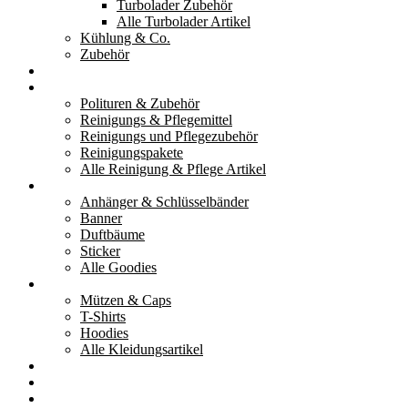
Turbolader Zubehör
Alle Turbolader Artikel
Kühlung & Co.
Zubehör
Werkzeug
Reinigung & Pflege
Polituren & Zubehör
Reinigungs & Pflegemittel
Reinigungs und Pflegezubehör
Reinigungspakete
Alle Reinigung & Pflege Artikel
Goodies
Anhänger & Schlüsselbänder
Banner
Duftbäume
Sticker
Alle Goodies
Kleidung
Mützen & Caps
T-Shirts
Hoodies
Alle Kleidungsartikel
% Aktionen
Service & weiteres
Social Media