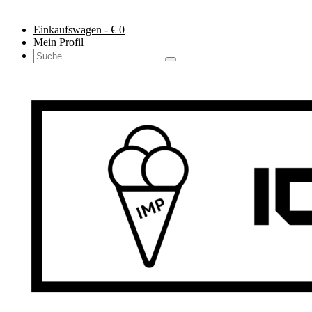
Einkaufswagen - €
0
Mein Profil