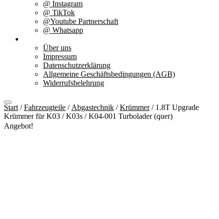
@ Instagram
@ TikTok
@Youtube Partnerschaft
@ Whatsapp
Über uns
Über uns
Impressum
Datenschutzerklärung
Allgemeine Geschäftsbedingungen (AGB)
Widerrufsbelehrung
Start
/
Fahrzeugteile
/
Abgastechnik
/
Krümmer
/ 1.8T Upgrade
Krümmer für K03 / K03s / K04-001 Turbolader (quer)
Angebot!