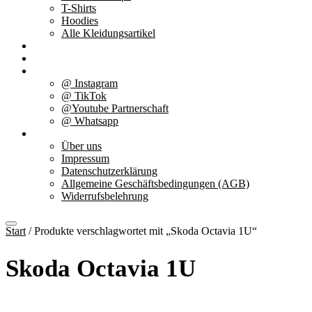
T-Shirts
Hoodies
Alle Kleidungsartikel
% Aktionen
Service & weiteres
Social Media
@ Instagram
@ TikTok
@Youtube Partnerschaft
@ Whatsapp
Über uns
Über uns
Impressum
Datenschutzerklärung
Allgemeine Geschäftsbedingungen (AGB)
Widerrufsbelehrung
Start
/ Produkte verschlagwortet mit „Skoda Octavia 1U“
Skoda Octavia 1U