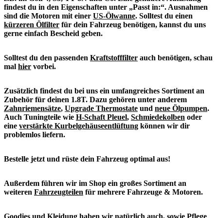
findest du in den Eigenschaften unter „Passt in:“. Ausnahmen
sind die Motoren mit einer
US-Ölwanne
. Solltest du einen
kürzeren Ölfilter
für dein Fahrzeug benötigen, kannst du uns
gerne einfach Bescheid geben.
Solltest du den passenden
Kraftstofffilter
auch benötigen, schau
mal
hier
vorbei.
Zusätzlich findest du bei uns ein umfangreiches Sortiment an
Zubehör für deinen 1.8T. Dazu gehören unter anderem
Zahnriemensätze
,
Upgrade Thermostate
und
neue Ölpumpen
.
Auch Tuningteile wie
H-Schaft Pleuel
,
Schmiedekolben
oder
eine
verstärkte Kurbelgehäuseentlüftung
können wir dir
problemlos liefern.
Bestelle jetzt und rüste dein Fahrzeug optimal aus!
Außerdem führen wir im Shop ein großes Sortiment an
weiteren
Fahrzeugteilen
für mehrere Fahrzeuge & Motoren.
Goodies
und
Kleidung
haben wir natürlich auch, sowie
Pflege