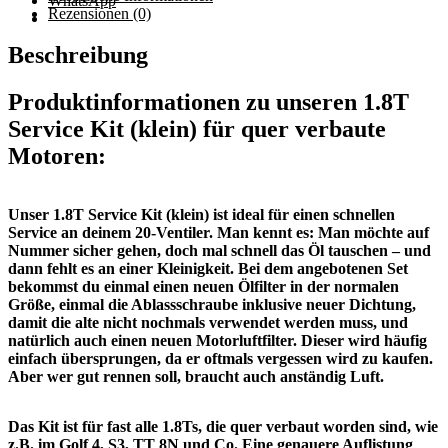
WhatsApp
Rezensionen (0)
Beschreibung
Produktinformationen zu
unseren 1.8T
Service Kit (klein) für quer verbaute
Motoren:
Unser 1.8T Service Kit (klein) ist ideal für einen schnellen
Service an deinem 20-Ventiler. Man kennt es: Man möchte auf
Nummer sicher gehen, doch mal schnell das Öl tauschen – und
dann fehlt es an einer Kleinigkeit. Bei dem angebotenen Set
bekommst du einmal einen neuen Ölfilter in der normalen
Größe, einmal die Ablassschraube inklusive neuer Dichtung,
damit die alte nicht nochmals verwendet werden muss, und
natürlich auch einen neuen Motorluftfilter. Dieser wird häufig
einfach übersprungen, da er oftmals vergessen wird zu kaufen.
Aber wer gut rennen soll, braucht auch anständig Luft.
Das Kit ist für fast alle 1.8Ts, die quer verbaut worden sind, wie
z.B. im Golf 4, S3, TT 8N und Co. Eine genauere Auflistung