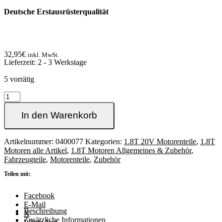
Deutsche
Erstausrüsterqualität
32,95
€
inkl. MwSt.
Lieferzeit:
2 - 3 Werkstage
5 vorrätig
1.8T
Service
Kit
In den Warenkorb
(klein)
für
quer
Artikelnummer:
0400077
Kategorien:
1.8T 20V Motorenteile
,
1.8T
verbaute
Motoren alle Artikel
,
1.8T Motoren Allgemeines & Zubehör
,
Motoren
Fahrzeugteile
,
Motorenteile
,
Zubehör
wie
Teilen mit:
z.B.
Golf4,
TT8N,
Facebook
S3
E-Mail
Beschreibung
usw.
X
Zusätzliche Informationen
Menge