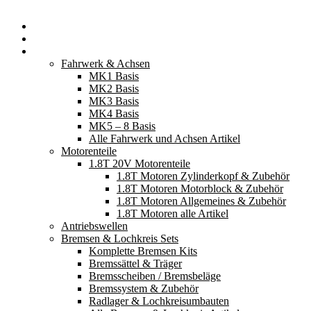
Startseite
Neuerscheinungen
Fahrzeugteile
Fahrwerk & Achsen
MK1 Basis
MK2 Basis
MK3 Basis
MK4 Basis
MK5 – 8 Basis
Alle Fahrwerk und Achsen Artikel
Motorenteile
1.8T 20V Motorenteile
1.8T Motoren Zylinderkopf & Zubehör
1.8T Motoren Motorblock & Zubehör
1.8T Motoren Allgemeines & Zubehör
1.8T Motoren alle Artikel
Antriebswellen
Bremsen & Lochkreis Sets
Komplette Bremsen Kits
Bremssättel & Träger
Bremsscheiben / Bremsbeläge
Bremssystem & Zubehör
Radlager & Lochkreisumbauten