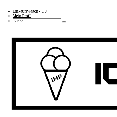
Einkaufswagen - €
0
Mein Profil