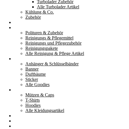
Turbolader Zubehör
Alle Turbolader Artikel
Kühlung & Co.
Zubehör
Werkzeug
Reinigung & Pflege
Polituren & Zubehör
Reinigungs & Pflegemittel
Reinigungs und Pflegezubehör
Reinigungspakete
Alle Reinigung & Pflege Artikel
Goodies
Anhänger & Schlüsselbänder
Banner
Duftbäume
Sticker
Alle Goodies
Kleidung
Mützen & Caps
T-Shirts
Hoodies
Alle Kleidungsartikel
% Aktionen
Service & weiteres
Social Media