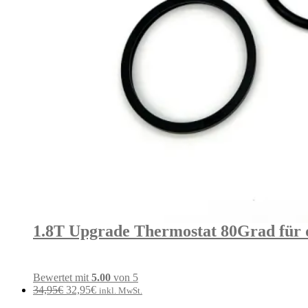
1.8T Upgrade Thermostat 80Grad für 
Bewertet mit
5.00
von 5
Ursprünglicher
Aktueller
34,95
€
32,95
€
inkl. MwSt.
Preis
Preis