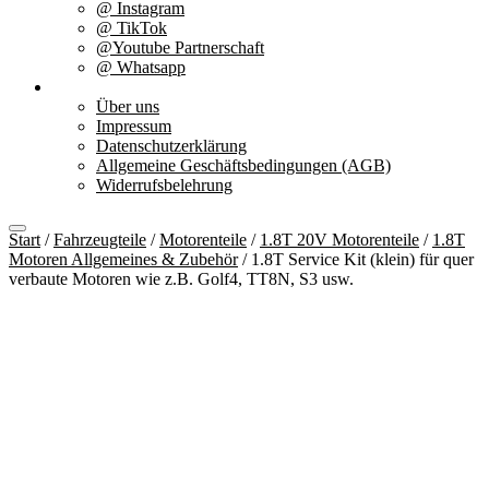
@ Instagram
@ TikTok
@Youtube Partnerschaft
@ Whatsapp
Über uns
Über uns
Impressum
Datenschutzerklärung
Allgemeine Geschäftsbedingungen (AGB)
Widerrufsbelehrung
Start
/
Fahrzeugteile
/
Motorenteile
/
1.8T 20V Motorenteile
/
1.8T
Motoren Allgemeines & Zubehör
/ 1.8T Service Kit (klein) für quer
verbaute Motoren wie z.B. Golf4, TT8N, S3 usw.