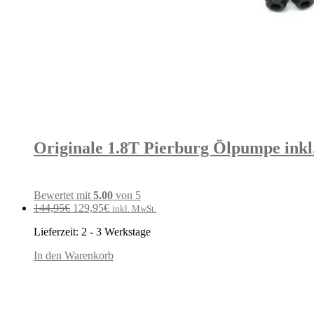
Originale 1.8T Pierburg Ölpumpe inkl.
Bewertet mit
5.00
von 5
Ursprünglicher
Aktueller
144,95
€
129,95
€
inkl. MwSt.
Preis
Preis
Lieferzeit:
2 - 3 Werkstage
war:
ist:
144,95€
129,95€.
In den Warenkorb