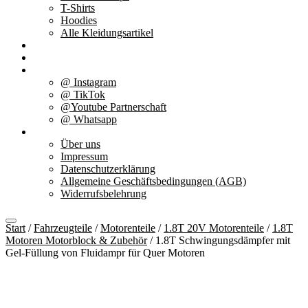
T-Shirts
Hoodies
Alle Kleidungsartikel
% Aktionen
Service & weiteres
Social Media
@ Instagram
@ TikTok
@Youtube Partnerschaft
@ Whatsapp
Über uns
Über uns
Impressum
Datenschutzerklärung
Allgemeine Geschäftsbedingungen (AGB)
Widerrufsbelehrung
Start
/
Fahrzeugteile
/
Motorenteile
/
1.8T 20V Motorenteile
/
1.8T
Motoren Motorblock & Zubehör
/ 1.8T Schwingungsdämpfer mit
Gel-Füllung von Fluidampr für Quer Motoren