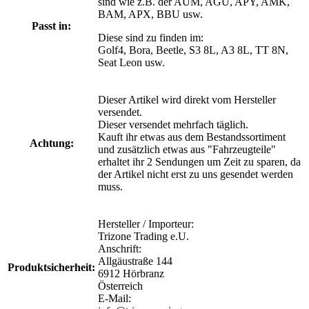
sind wie z.B. der AUM, AGU, APY, AMK,
BAM, APX, BBU usw.
Passt in:
Diese sind zu finden im:
Golf4, Bora, Beetle, S3 8L, A3 8L, TT 8N,
Seat Leon usw.
Dieser Artikel wird direkt vom Hersteller
versendet.
Dieser versendet mehrfach täglich.
Kauft ihr etwas aus dem Bestandssortiment
Achtung:
und zusätzlich etwas aus "Fahrzeugteile"
erhaltet ihr 2 Sendungen um Zeit zu sparen, da
der Artikel nicht erst zu uns gesendet werden
muss.
Hersteller / Importeur:
Trizone Trading e.U.
Anschrift:
Allgäustraße 144
Produktsicherheit:
6912 Hörbranz
Österreich
E-Mail: