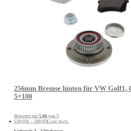
256mm Bremse hinten für VW Golf1, Go
5×100
Bewertet mit
5.00
von 5
539,95
€
–
589,95
€
inkl. MwSt.