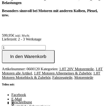
Belastungen
Besonders sinnvoll bei Motoren mit anderen Kolben, Pleuel,
usw.
599,95
€
inkl. MwSt.
Lieferzeit:
2 - 3 Werkstage
1.8T
Schwingungsdämpfer
mit
In den Warenkorb
Gel-
Füllung
von
Artikelnummer:
0600120
Kategorien:
1.8T 20V Motorenteile
,
1.8T
Fluidampr
Motoren alle Artikel
,
1.8T Motoren Allgemeines & Zubehör
,
1.8T
für
Motoren Motorblock & Zubehör
,
Fahrzeugteile
,
Motorenteile
Quer
Teilen mit:
Motoren
Menge
Facebook
E-Mail
Beschreibung
X