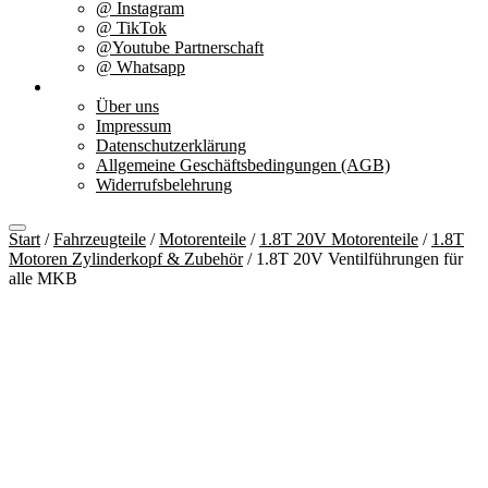
@ Instagram
@ TikTok
@Youtube Partnerschaft
@ Whatsapp
Über uns
Über uns
Impressum
Datenschutzerklärung
Allgemeine Geschäftsbedingungen (AGB)
Widerrufsbelehrung
Start
/
Fahrzeugteile
/
Motorenteile
/
1.8T 20V Motorenteile
/
1.8T
Motoren Zylinderkopf & Zubehör
/ 1.8T 20V Ventilführungen für
alle MKB