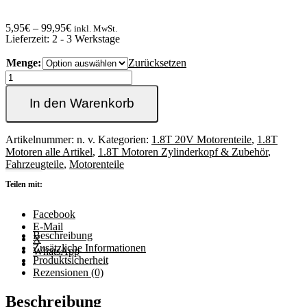
5,95
€
–
99,95
€
inkl. MwSt.
Lieferzeit:
2 - 3 Werkstage
Menge:
Zurücksetzen
1.8T
20V
Ventilführungen
In den Warenkorb
für
alle
MKB
Artikelnummer:
n. v.
Kategorien:
1.8T 20V Motorenteile
,
1.8T
Menge
Motoren alle Artikel
,
1.8T Motoren Zylinderkopf & Zubehör
,
Fahrzeugteile
,
Motorenteile
Teilen mit:
Facebook
E-Mail
Beschreibung
X
Zusätzliche Informationen
WhatsApp
Produktsicherheit
Rezensionen (0)
Beschreibung