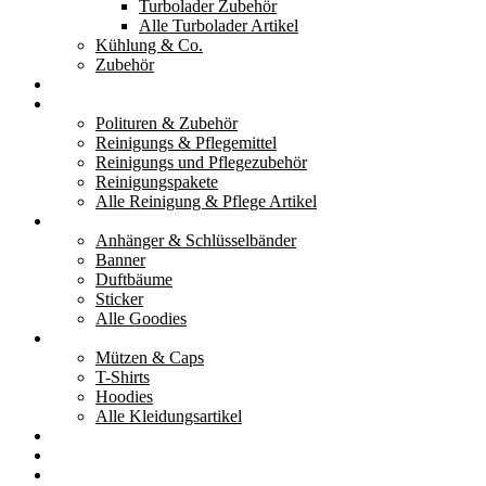
Turbolader Zubehör
Alle Turbolader Artikel
Kühlung & Co.
Zubehör
Werkzeug
Reinigung & Pflege
Polituren & Zubehör
Reinigungs & Pflegemittel
Reinigungs und Pflegezubehör
Reinigungspakete
Alle Reinigung & Pflege Artikel
Goodies
Anhänger & Schlüsselbänder
Banner
Duftbäume
Sticker
Alle Goodies
Kleidung
Mützen & Caps
T-Shirts
Hoodies
Alle Kleidungsartikel
% Aktionen
Service & weiteres
Social Media