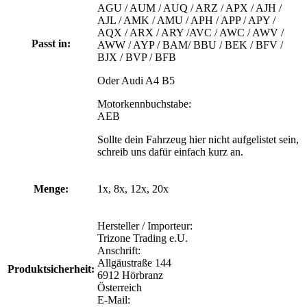
AGU / AUM / AUQ / ARZ / APX / AJH /
AJL / AMK / AMU / APH / APP / APY /
AQX / ARX / ARY /AVC / AWC / AWV /
Passt in:
AWW / AYP / BAM/ BBU / BEK / BFV /
BJX / BVP / BFB
Oder Audi A4 B5
Motorkennbuchstabe:
AEB
Sollte dein Fahrzeug hier nicht aufgelistet sein,
schreib uns dafür einfach kurz an.
Menge:
1x, 8x, 12x, 20x
Hersteller / Importeur:
Trizone Trading e.U.
Anschrift:
Allgäustraße 144
Produktsicherheit:
6912 Hörbranz
Österreich
E-Mail: