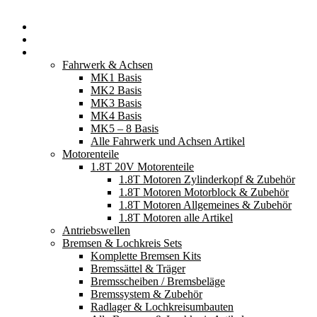
Startseite
Neuerscheinungen
Fahrzeugteile
Fahrwerk & Achsen
MK1 Basis
MK2 Basis
MK3 Basis
MK4 Basis
MK5 – 8 Basis
Alle Fahrwerk und Achsen Artikel
Motorenteile
1.8T 20V Motorenteile
1.8T Motoren Zylinderkopf & Zubehör
1.8T Motoren Motorblock & Zubehör
1.8T Motoren Allgemeines & Zubehör
1.8T Motoren alle Artikel
Antriebswellen
Bremsen & Lochkreis Sets
Komplette Bremsen Kits
Bremssättel & Träger
Bremsscheiben / Bremsbeläge
Bremssystem & Zubehör
Radlager & Lochkreisumbauten