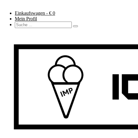
Einkaufswagen - €
0
Mein Profil