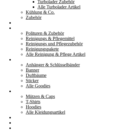
Turbolader Zubehör
Alle Turbolader Artikel
Kühlung & Co.
Zubehör
Werkzeug
Reinigung & Pflege
Polituren & Zubehör
Reinigungs & Pflegemittel
Reinigungs und Pflegezubehör
Reinigungspakete
Alle Reinigung & Pflege Artikel
Goodies
Anhänger & Schlüsselbänder
Banner
Duftbäume
Sticker
Alle Goodies
Kleidung
Mützen & Caps
T-Shirts
Hoodies
Alle Kleidungsartikel
% Aktionen
Service & weiteres
Social Media