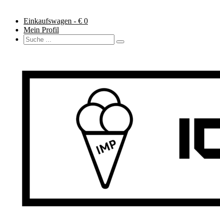
Einkaufswagen - €
0
Mein Profil