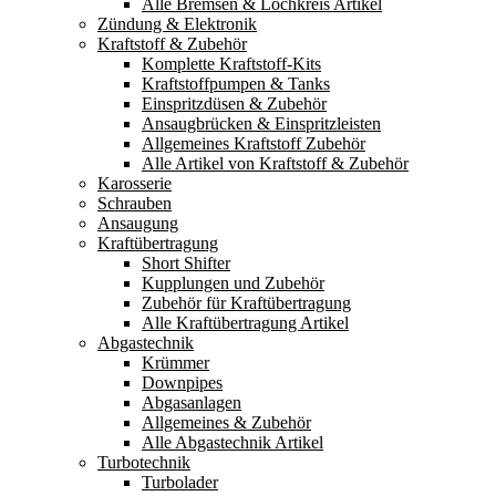
Alle Bremsen & Lochkreis Artikel
Zündung & Elektronik
Kraftstoff & Zubehör
Komplette Kraftstoff-Kits
Kraftstoffpumpen & Tanks
Einspritzdüsen & Zubehör
Ansaugbrücken & Einspritzleisten
Allgemeines Kraftstoff Zubehör
Alle Artikel von Kraftstoff & Zubehör
Karosserie
Schrauben
Ansaugung
Kraftübertragung
Short Shifter
Kupplungen und Zubehör
Zubehör für Kraftübertragung
Alle Kraftübertragung Artikel
Abgastechnik
Krümmer
Downpipes
Abgasanlagen
Allgemeines & Zubehör
Alle Abgastechnik Artikel
Turbotechnik
Turbolader