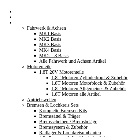
Startseite
Neuerscheinungen
Fahrzeugteile
Fahrwerk & Achsen
MK1 Basis
MK2 Basis
MK3 Basis
MK4 Basis
MK5 – 8 Basis
Alle Fahrwerk und Achsen Artikel
Motorenteile
1.8T 20V Motorenteile
1.8T Motoren Zylinderkopf & Zubehör
1.8T Motoren Motorblock & Zubehör
1.8T Motoren Allgemeines & Zubehör
1.8T Motoren alle Artikel
Antriebswellen
Bremsen & Lochkreis Sets
Komplette Bremsen Kits
Bremssättel & Träger
Bremsscheiben / Bremsbeläge
Bremssystem & Zubehör
Radlager & Lochkreisumbauten