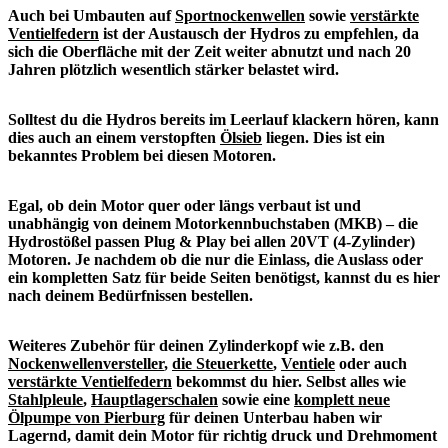
Auch bei Umbauten auf
Sportnockenwellen
sowie
verstärkte
Ventielfedern
ist der Austausch der Hydros zu empfehlen, da
sich die Oberfläche mit der Zeit weiter abnutzt und nach 20
Jahren plötzlich wesentlich stärker belastet wird.
Solltest du die Hydros bereits im Leerlauf klackern hören, kann
dies auch an einem verstopften
Ölsieb
liegen. Dies ist ein
bekanntes Problem bei diesen Motoren.
Egal, ob dein Motor quer oder längs verbaut ist und
unabhängig von deinem Motorkennbuchstaben (MKB) – die
Hydrostößel passen Plug & Play bei allen 20VT (4-Zylinder)
Motoren. Je nachdem ob die nur die Einlass, die Auslass oder
ein kompletten Satz für beide Seiten benötigst, kannst du es hier
nach deinem Bedürfnissen bestellen.
Weiteres Zubehör für deinen Zylinderkopf wie z.B. den
Nockenwellenversteller
,
die Steuerkette
,
Ventiele
oder auch
verstärkte Ventielfedern
bekommst du hier. Selbst alles wie
Stahlpleule
,
Hauptlagerschalen
sowie eine
komplett neue
Ölpumpe von Pierburg
für deinen Unterbau haben wir
Lagernd, damit dein Motor für richtig druck und Drehmoment