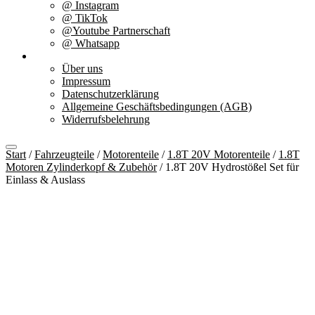
@ Instagram
@ TikTok
@Youtube Partnerschaft
@ Whatsapp
Über uns
Über uns
Impressum
Datenschutzerklärung
Allgemeine Geschäftsbedingungen (AGB)
Widerrufsbelehrung
Start
/
Fahrzeugteile
/
Motorenteile
/
1.8T 20V Motorenteile
/
1.8T
Motoren Zylinderkopf & Zubehör
/ 1.8T 20V Hydrostößel Set für
Einlass & Auslass