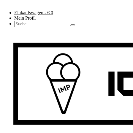
Einkaufswagen - €
0
Mein Profil