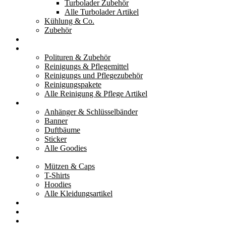
Turbolader Zubehör
Alle Turbolader Artikel
Kühlung & Co.
Zubehör
Werkzeug
Reinigung & Pflege
Polituren & Zubehör
Reinigungs & Pflegemittel
Reinigungs und Pflegezubehör
Reinigungspakete
Alle Reinigung & Pflege Artikel
Goodies
Anhänger & Schlüsselbänder
Banner
Duftbäume
Sticker
Alle Goodies
Kleidung
Mützen & Caps
T-Shirts
Hoodies
Alle Kleidungsartikel
% Aktionen
Service & weiteres
Social Media