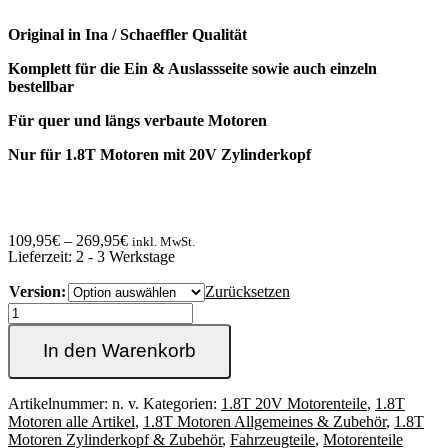
Original in Ina / Schaeffler Qualität
Komplett für die Ein & Auslassseite sowie auch einzeln
bestellbar
Für quer und längs verbaute Motoren
Nur für 1.8T Motoren mit 20V Zylinderkopf
109,95
€
–
269,95
€
inkl. MwSt.
Lieferzeit:
2 - 3 Werkstage
Version:
Zurücksetzen
1.8T
20V
Hydrostößel
In den Warenkorb
Set
für
Einlass
Artikelnummer:
n. v.
Kategorien:
1.8T 20V Motorenteile
,
1.8T
&
Motoren alle Artikel
,
1.8T Motoren Allgemeines & Zubehör
,
1.8T
Auslass
Motoren Zylinderkopf & Zubehör
,
Fahrzeugteile
,
Motorenteile