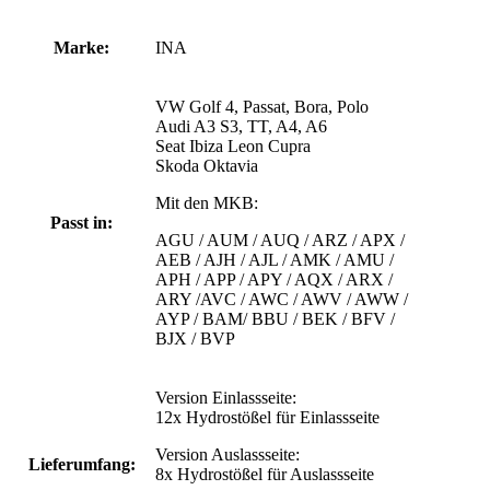
Marke:
INA
VW Golf 4, Passat, Bora, Polo
Audi A3 S3, TT, A4, A6
Seat Ibiza Leon Cupra
Skoda Oktavia
Mit den MKB:
Passt in:
AGU / AUM / AUQ / ARZ / APX /
AEB / AJH / AJL / AMK / AMU /
APH / APP / APY / AQX / ARX /
ARY /AVC / AWC / AWV / AWW /
AYP / BAM/ BBU / BEK / BFV /
BJX / BVP
Version Einlassseite:
12x Hydrostößel für Einlassseite
Version Auslassseite:
Lieferumfang:
8x Hydrostößel für Auslassseite