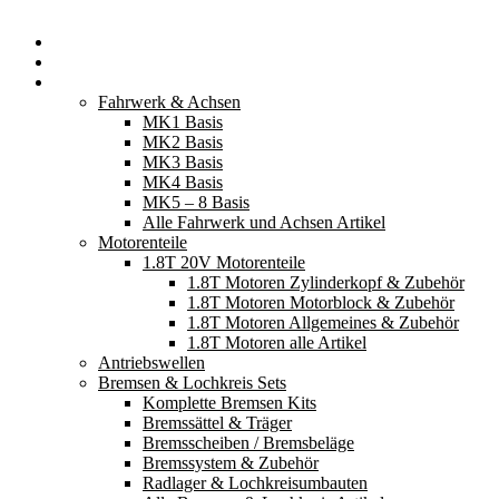
Startseite
Neuerscheinungen
Fahrzeugteile
Fahrwerk & Achsen
MK1 Basis
MK2 Basis
MK3 Basis
MK4 Basis
MK5 – 8 Basis
Alle Fahrwerk und Achsen Artikel
Motorenteile
1.8T 20V Motorenteile
1.8T Motoren Zylinderkopf & Zubehör
1.8T Motoren Motorblock & Zubehör
1.8T Motoren Allgemeines & Zubehör
1.8T Motoren alle Artikel
Antriebswellen
Bremsen & Lochkreis Sets
Komplette Bremsen Kits
Bremssättel & Träger
Bremsscheiben / Bremsbeläge
Bremssystem & Zubehör
Radlager & Lochkreisumbauten