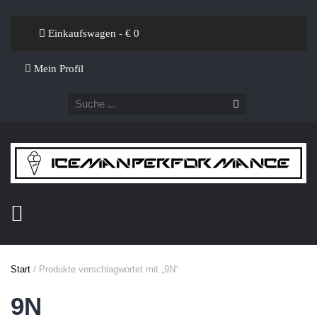
Einkaufswagen - €
0
Mein Profil
Start
/ Produkte verschlagwortet mit „9N“
9N