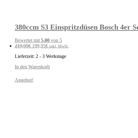
380ccm S3 Einspritzdüsen Bosch 4er Se
Bewertet mit
5.00
von 5
Ursprünglicher
Aktueller
219,95
€
199,95
€
inkl. MwSt.
Preis
Preis
Lieferzeit:
2 - 3 Werkstage
war:
ist:
219,95€
199,95€.
In den Warenkorb
Angebot!