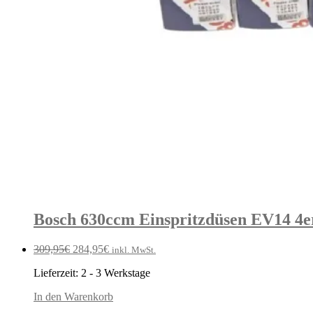
Bosch 630ccm Einspritzdüsen EV14 4e
Ursprünglicher
Aktueller
309,95
€
284,95
€
inkl. MwSt.
Preis
Preis
Lieferzeit:
2 - 3 Werkstage
war:
ist:
309,95€
284,95€.
In den Warenkorb