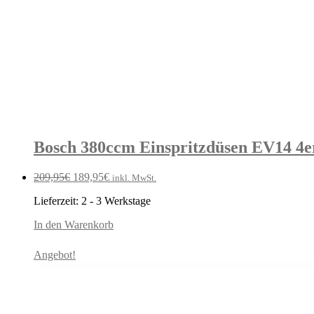
Bosch 380ccm Einspritzdüsen EV14 4e
Ursprünglicher
Aktueller
209,95
€
189,95
€
inkl. MwSt.
Preis
Preis
Lieferzeit:
2 - 3 Werkstage
war:
ist:
209,95€
189,95€.
In den Warenkorb
Angebot!