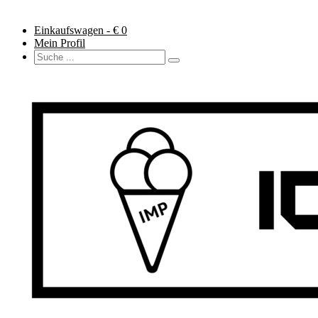
Einkaufswagen - €
0
Mein Profil