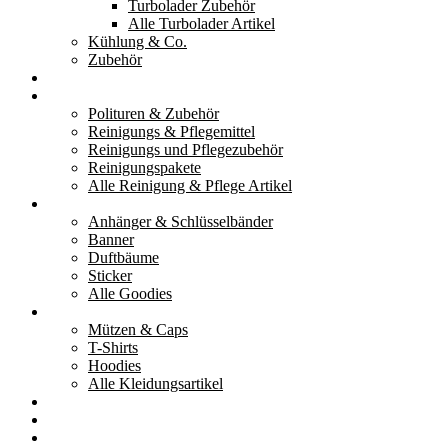
Turbolader Zubehör
Alle Turbolader Artikel
Kühlung & Co.
Zubehör
Werkzeug
Reinigung & Pflege
Polituren & Zubehör
Reinigungs & Pflegemittel
Reinigungs und Pflegezubehör
Reinigungspakete
Alle Reinigung & Pflege Artikel
Goodies
Anhänger & Schlüsselbänder
Banner
Duftbäume
Sticker
Alle Goodies
Kleidung
Mützen & Caps
T-Shirts
Hoodies
Alle Kleidungsartikel
% Aktionen
Service & weiteres
Social Media