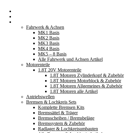
Startseite
Neuerscheinungen
Fahrzeugteile
Fahrwerk & Achsen
MK1 Basis
MK2 Basis
MK3 Basis
MK4 Basis
MK5 – 8 Basis
Alle Fahrwerk und Achsen Artikel
Motorenteile
1.8T 20V Motorenteile
1.8T Motoren Zylinderkopf & Zubehör
1.8T Motoren Motorblock & Zubehör
1.8T Motoren Allgemeines & Zubehör
1.8T Motoren alle Artikel
Antriebswellen
Bremsen & Lochkreis Sets
Komplette Bremsen Kits
Bremssättel & Träger
Bremsscheiben / Bremsbeläge
Bremssystem & Zubehör
Radlager & Lochkreisumbauten