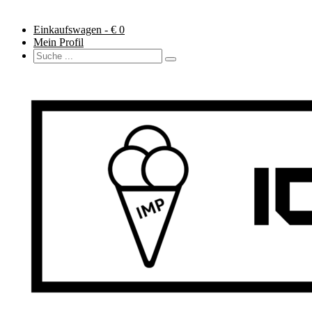
Einkaufswagen - €
0
Mein Profil