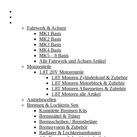
Startseite
Neuerscheinungen
Fahrzeugteile
Fahrwerk & Achsen
MK1 Basis
MK2 Basis
MK3 Basis
MK4 Basis
MK5 – 8 Basis
Alle Fahrwerk und Achsen Artikel
Motorenteile
1.8T 20V Motorenteile
1.8T Motoren Zylinderkopf & Zubehör
1.8T Motoren Motorblock & Zubehör
1.8T Motoren Allgemeines & Zubehör
1.8T Motoren alle Artikel
Antriebswellen
Bremsen & Lochkreis Sets
Komplette Bremsen Kits
Bremssättel & Träger
Bremsscheiben / Bremsbeläge
Bremssystem & Zubehör
Radlager & Lochkreisumbauten