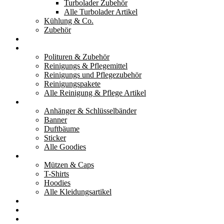
Turbolader Zubehör
Alle Turbolader Artikel
Kühlung & Co.
Zubehör
Werkzeug
Reinigung & Pflege
Polituren & Zubehör
Reinigungs & Pflegemittel
Reinigungs und Pflegezubehör
Reinigungspakete
Alle Reinigung & Pflege Artikel
Goodies
Anhänger & Schlüsselbänder
Banner
Duftbäume
Sticker
Alle Goodies
Kleidung
Mützen & Caps
T-Shirts
Hoodies
Alle Kleidungsartikel
% Aktionen
Service & weiteres
Social Media