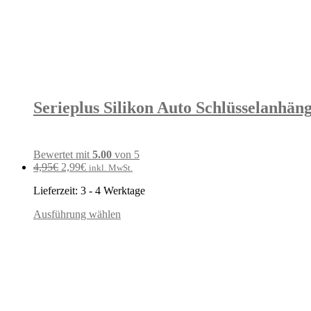
Serieplus Silikon Auto Schlüsselanhäng
Bewertet mit
5.00
von 5
Ursprünglicher
Aktueller
4,95
€
2,99
€
inkl. MwSt.
Preis
Preis
Lieferzeit:
3 - 4 Werktage
war:
ist:
4,95€
2,99€.
Ausführung wählen