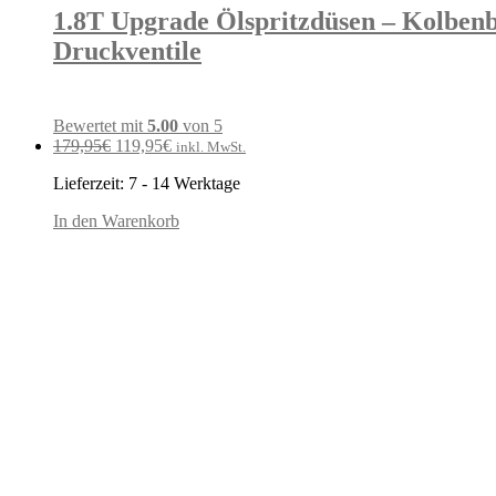
1.8T Upgrade Ölspritzdüsen – Kolben
Druckventile
Bewertet mit
5.00
von 5
Ursprünglicher
Aktueller
179,95
€
119,95
€
inkl. MwSt.
Preis
Preis
Lieferzeit:
7 - 14 Werktage
war:
ist:
179,95€
119,95€.
In den Warenkorb