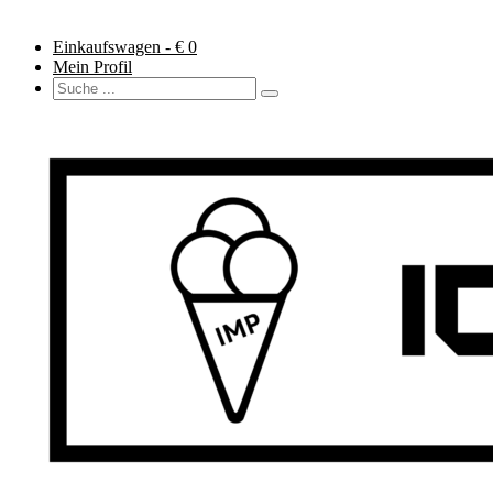
Einkaufswagen - €
0
Mein Profil