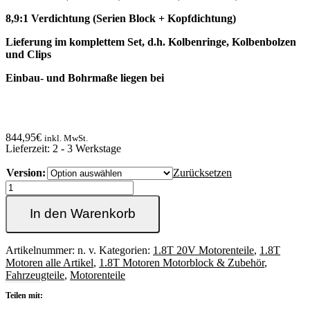
8,9:1 Verdichtung (Serien Block + Kopfdichtung)
Lieferung im komplettem Set, d.h. Kolbenringe, Kolbenbolzen
und Clips
Einbau- und Bohrmaße liegen bei
844,95
€
inkl. MwSt.
Lieferzeit:
2 - 3 Werkstage
Version:
Zurücksetzen
1.8T
20VT
Mahle
In den Warenkorb
Schmiedekolben
Set
ver.
Artikelnummer:
n. v.
Kategorien:
1.8T 20V Motorenteile
,
1.8T
ausführungen
Motoren alle Artikel
,
1.8T Motoren Motorblock & Zubehör
,
komplett
Fahrzeugteile
,
Motorenteile
für
Teilen mit:
alle