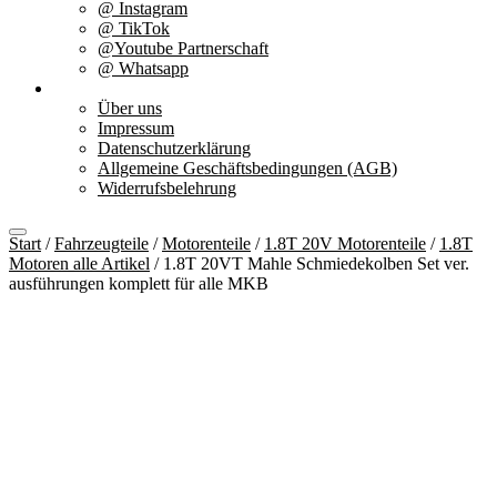
@ Instagram
@ TikTok
@Youtube Partnerschaft
@ Whatsapp
Über uns
Über uns
Impressum
Datenschutzerklärung
Allgemeine Geschäftsbedingungen (AGB)
Widerrufsbelehrung
Start
/
Fahrzeugteile
/
Motorenteile
/
1.8T 20V Motorenteile
/
1.8T
Motoren alle Artikel
/ 1.8T 20VT Mahle Schmiedekolben Set ver.
ausführungen komplett für alle MKB