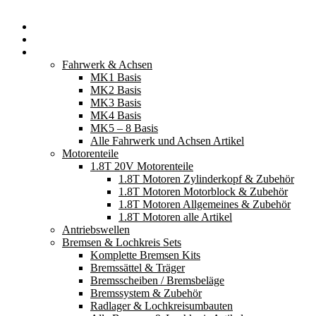
Startseite
Neuerscheinungen
Fahrzeugteile
Fahrwerk & Achsen
MK1 Basis
MK2 Basis
MK3 Basis
MK4 Basis
MK5 – 8 Basis
Alle Fahrwerk und Achsen Artikel
Motorenteile
1.8T 20V Motorenteile
1.8T Motoren Zylinderkopf & Zubehör
1.8T Motoren Motorblock & Zubehör
1.8T Motoren Allgemeines & Zubehör
1.8T Motoren alle Artikel
Antriebswellen
Bremsen & Lochkreis Sets
Komplette Bremsen Kits
Bremssättel & Träger
Bremsscheiben / Bremsbeläge
Bremssystem & Zubehör
Radlager & Lochkreisumbauten