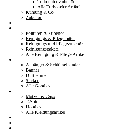
Turbolader Zubehör
Alle Turbolader Artikel
Kühlung & Co.
Zubehör
Werkzeug
Reinigung & Pflege
Polituren & Zubehör
Reinigungs & Pflegemittel
Reinigungs und Pflegezubehör
Reinigungspakete
Alle Reinigung & Pflege Artikel
Goodies
Anhänger & Schlüsselbänder
Banner
Duftbäume
Sticker
Alle Goodies
Kleidung
Mützen & Caps
T-Shirts
Hoodies
Alle Kleidungsartikel
% Aktionen
Service & weiteres
Social Media