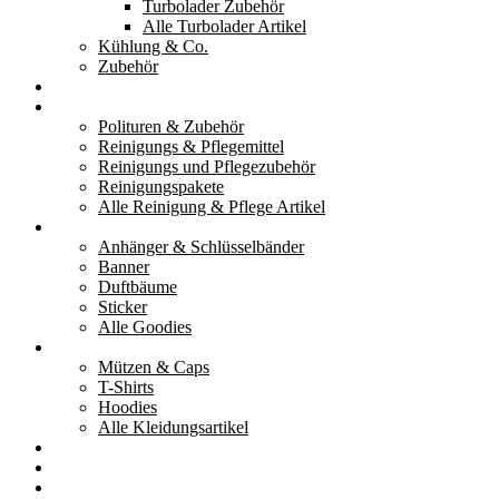
Turbolader Zubehör
Alle Turbolader Artikel
Kühlung & Co.
Zubehör
Werkzeug
Reinigung & Pflege
Polituren & Zubehör
Reinigungs & Pflegemittel
Reinigungs und Pflegezubehör
Reinigungspakete
Alle Reinigung & Pflege Artikel
Goodies
Anhänger & Schlüsselbänder
Banner
Duftbäume
Sticker
Alle Goodies
Kleidung
Mützen & Caps
T-Shirts
Hoodies
Alle Kleidungsartikel
% Aktionen
Service & weiteres
Social Media