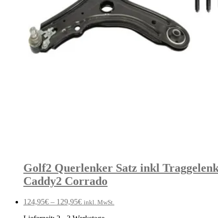
Golf2 Querlenker Satz inkl Traggelen
Caddy2 Corrado
124,95
€
–
129,95
€
inkl. MwSt.