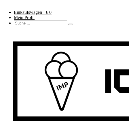
Einkaufswagen - €
0
Mein Profil