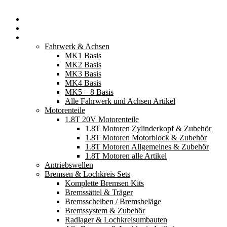
Startseite
Neuerscheinungen
Fahrzeugteile
Fahrwerk & Achsen
MK1 Basis
MK2 Basis
MK3 Basis
MK4 Basis
MK5 – 8 Basis
Alle Fahrwerk und Achsen Artikel
Motorenteile
1.8T 20V Motorenteile
1.8T Motoren Zylinderkopf & Zubehör
1.8T Motoren Motorblock & Zubehör
1.8T Motoren Allgemeines & Zubehör
1.8T Motoren alle Artikel
Antriebswellen
Bremsen & Lochkreis Sets
Komplette Bremsen Kits
Bremssättel & Träger
Bremsscheiben / Bremsbeläge
Bremssystem & Zubehör
Radlager & Lochkreisumbauten