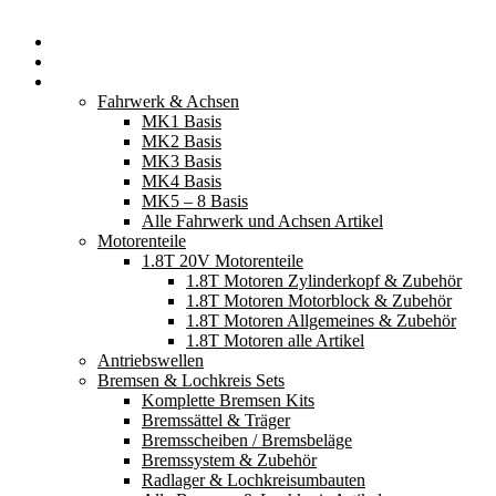
Startseite
Neuerscheinungen
Fahrzeugteile
Fahrwerk & Achsen
MK1 Basis
MK2 Basis
MK3 Basis
MK4 Basis
MK5 – 8 Basis
Alle Fahrwerk und Achsen Artikel
Motorenteile
1.8T 20V Motorenteile
1.8T Motoren Zylinderkopf & Zubehör
1.8T Motoren Motorblock & Zubehör
1.8T Motoren Allgemeines & Zubehör
1.8T Motoren alle Artikel
Antriebswellen
Bremsen & Lochkreis Sets
Komplette Bremsen Kits
Bremssättel & Träger
Bremsscheiben / Bremsbeläge
Bremssystem & Zubehör
Radlager & Lochkreisumbauten