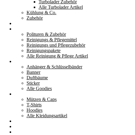
Turbolader Zubehör
Alle Turbolader Artikel
Kühlung & Co.
Zubehör
Werkzeug
Reinigung & Pflege
Polituren & Zubehör
Reinigungs & Pflegemittel
Reinigungs und Pflegezubehör
Reinigungspakete
Alle Reinigung & Pflege Artikel
Goodies
Anhänger & Schlüsselbänder
Banner
Duftbäume
Sticker
Alle Goodies
Kleidung
Mützen & Caps
T-Shirts
Hoodies
Alle Kleidungsartikel
% Aktionen
Service & weiteres
Social Media