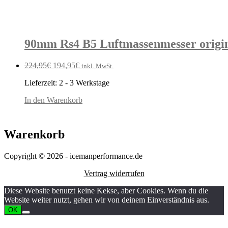
90mm Rs4 B5 Luftmassenmesser origin
Ursprünglicher
Aktueller
224,95
€
194,95
€
inkl. MwSt.
Preis
Preis
Lieferzeit:
2 - 3 Werkstage
war:
ist:
224,95€
194,95€.
In den Warenkorb
Warenkorb
Copyright © 2026 - icemanperformance.de
Vertrag widerrufen
Diese Website benutzt keine Kekse, aber Cookies. Wenn du die
Website weiter nutzt, gehen wir von deinem Einverständnis aus.
OK