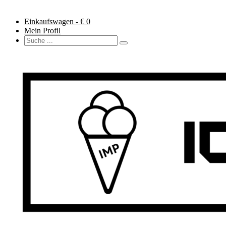
Einkaufswagen - €
0
Mein Profil