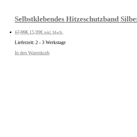
Selbstklebendes Hitzeschutzband Silbe
Ursprünglicher
Aktueller
17,99
€
15,99
€
inkl. MwSt.
Preis
Preis
Lieferzeit:
2 - 3 Werkstage
war:
ist:
17,99€
15,99€.
In den Warenkorb