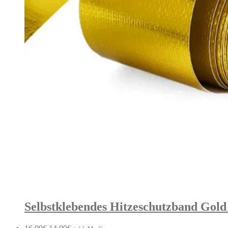
Selbstklebendes Hitzeschutzband Gold
Ursprünglicher
Aktueller