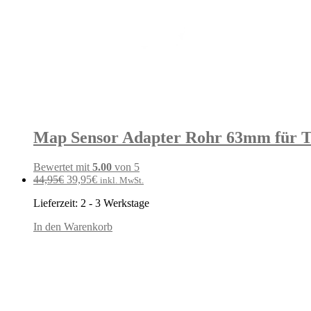
Map Sensor Adapter Rohr 63mm für 
Bewertet mit
5.00
von 5
Ursprünglicher
Aktueller
44,95
€
39,95
€
inkl. MwSt.
Preis
Preis
Lieferzeit:
2 - 3 Werkstage
war:
ist:
44,95€
39,95€.
In den Warenkorb