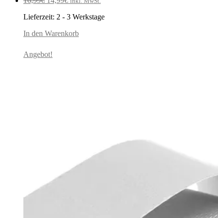
16,99
€
14,99
€
inkl. MwSt.
Preis
Preis
Lieferzeit:
2 - 3 Werkstage
war:
ist:
16,99€
14,99€.
In den Warenkorb
Angebot!