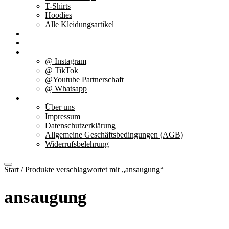
T-Shirts
Hoodies
Alle Kleidungsartikel
% Aktionen
Service & weiteres
Social Media
@ Instagram
@ TikTok
@Youtube Partnerschaft
@ Whatsapp
Über uns
Über uns
Impressum
Datenschutzerklärung
Allgemeine Geschäftsbedingungen (AGB)
Widerrufsbelehrung
Start
/ Produkte verschlagwortet mit „ansaugung“
ansaugung