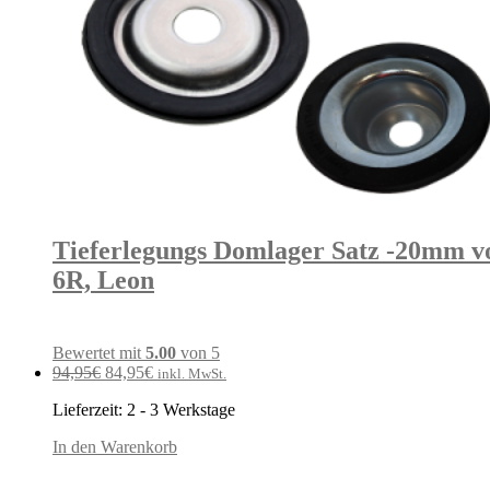
Tieferlegungs Domlager Satz -20mm vo
6R, Leon
Bewertet mit
5.00
von 5
Ursprünglicher
Aktueller
94,95
€
84,95
€
inkl. MwSt.
Preis
Preis
Lieferzeit:
2 - 3 Werkstage
war:
ist:
94,95€
84,95€.
In den Warenkorb