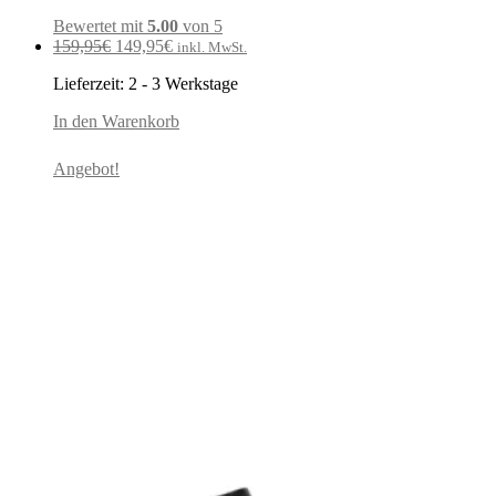
Bewertet mit
5.00
von 5
Ursprünglicher
Aktueller
159,95
€
149,95
€
inkl. MwSt.
Preis
Preis
Lieferzeit:
2 - 3 Werkstage
war:
ist:
159,95€
149,95€.
In den Warenkorb
Angebot!