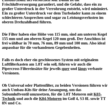
Frischluftversorgung garantiert, und die Gefahr, dass ein zu
großer Unterdruck in der Verrohrung entsteht, wird minimiert.
Ein zu großer Unterdruck vor dem Turbolader kann zu einem
schlechteren Ansprechen und sogar zu Leistungsverlusten im
oberen Drehzahlband führen.
Die Filter haben eine Höhe von 115 mm, sind am unteren Kegel
155 mm und am oberen Kegel 120 mm groß. Der Anschluss ist
frei wählbar in 70 mm, 76 mm, 89 mm und 100 mm. Also ideal
anpassbar für die vorhandenen Gegebenheiten.
Falls es doch eher ein geschlossenes System mit originalem
Luftfilterkasten am 1.8T sein soll, führen wir auch die
Pipercross Filtereinsätze für jeweils
quer
und
längs
verbaute
Versionen.
Ob Universal oder Plattenfilter, zu beiden Versionen führen wir
auch Umbau-Kits für deine Ansaugung, um das
Subumluftventil umzusetzen, für die 1.8T Motoren mit
K03-
Technik
und auch die
K04-Motoren
im Golf 4, S3 8L sowie TT
8N und Co.