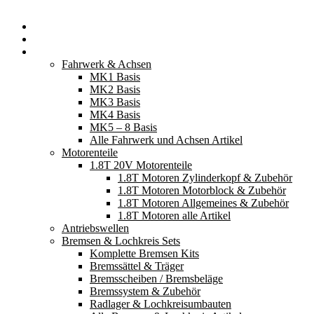
Startseite
Neuerscheinungen
Fahrzeugteile
Fahrwerk & Achsen
MK1 Basis
MK2 Basis
MK3 Basis
MK4 Basis
MK5 – 8 Basis
Alle Fahrwerk und Achsen Artikel
Motorenteile
1.8T 20V Motorenteile
1.8T Motoren Zylinderkopf & Zubehör
1.8T Motoren Motorblock & Zubehör
1.8T Motoren Allgemeines & Zubehör
1.8T Motoren alle Artikel
Antriebswellen
Bremsen & Lochkreis Sets
Komplette Bremsen Kits
Bremssättel & Träger
Bremsscheiben / Bremsbeläge
Bremssystem & Zubehör
Radlager & Lochkreisumbauten