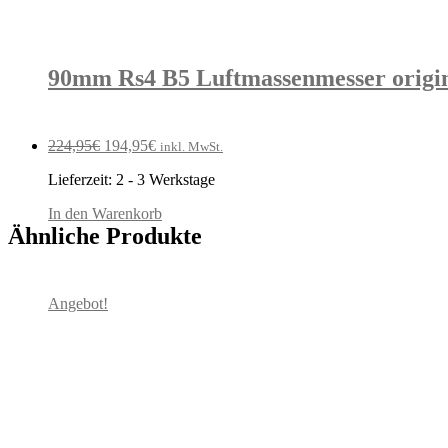
90mm Rs4 B5 Luftmassenmesser origin
Ursprünglicher
Aktueller
224,95
€
194,95
€
inkl. MwSt.
Preis
Preis
Lieferzeit:
2 - 3 Werkstage
war:
ist:
224,95€
194,95€.
In den Warenkorb
Ähnliche Produkte
Angebot!