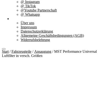
@ Instagram
@ TikTok
@Youtube Partnerschaft
@ Whatsapp
Über uns
Über uns
Impressum
Datenschutzerklärung
Allgemeine Geschäftsbedingungen (AGB)
Widerrufsbelehrung
Start
/
Fahrzeugteile
/
Ansaugung
/ MST Performance Universal
Luftfilter in versch. Größen