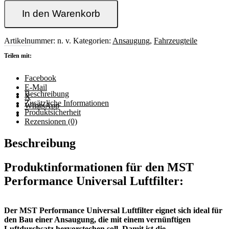
Performance
Universal
In den Warenkorb
Luftfilter
in
versch.
Artikelnummer:
n. v.
Kategorien:
Ansaugung
,
Fahrzeugteile
Größen
Teilen mit:
Menge
Facebook
E-Mail
Beschreibung
X
Zusätzliche Informationen
WhatsApp
Produktsicherheit
Rezensionen (0)
Beschreibung
Produktinformationen für den MST
Performance Universal Luftfilter:
Der MST Performance Universal Luftfilter eignet sich ideal für
den Bau einer Ansaugung, die mit einem vernünftigen
Luftdurchsatz hervorstechen soll. Damit ist die