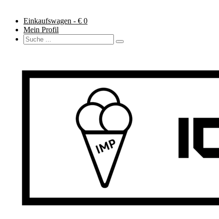
Einkaufswagen - €
0
Mein Profil