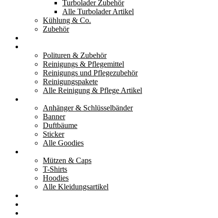
Turbolader Zubehör
Alle Turbolader Artikel
Kühlung & Co.
Zubehör
Werkzeug
Reinigung & Pflege
Polituren & Zubehör
Reinigungs & Pflegemittel
Reinigungs und Pflegezubehör
Reinigungspakete
Alle Reinigung & Pflege Artikel
Goodies
Anhänger & Schlüsselbänder
Banner
Duftbäume
Sticker
Alle Goodies
Kleidung
Mützen & Caps
T-Shirts
Hoodies
Alle Kleidungsartikel
% Aktionen
Service & weiteres
Social Media