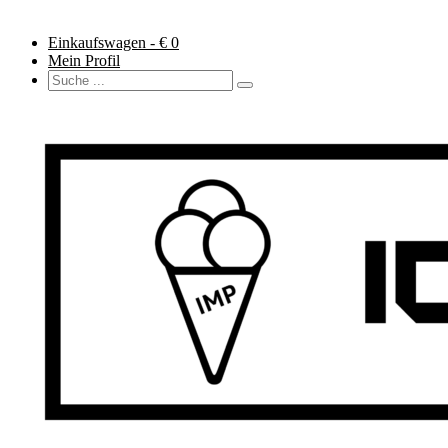
Einkaufswagen - €
0
Mein Profil