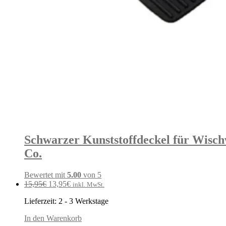
Schwarzer Kunststoffdeckel für Wisch
Co.
Bewertet mit
5.00
von 5
Ursprünglicher
Aktueller
15,95
€
13,95
€
inkl. MwSt.
Preis
Preis
Lieferzeit:
2 - 3 Werkstage
war:
ist:
15,95€
13,95€.
In den Warenkorb