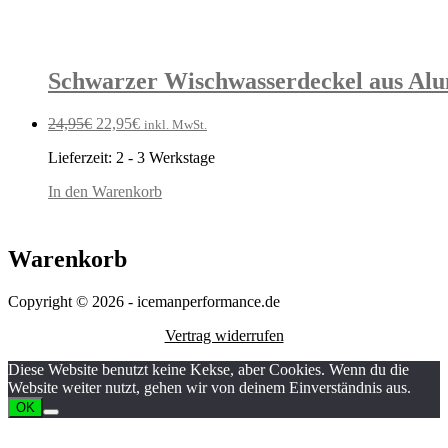
Schwarzer Wischwasserdeckel aus Alu
Ursprünglicher
Aktueller
24,95
€
22,95
€
inkl. MwSt.
Preis
Preis
Lieferzeit:
2 - 3 Werkstage
war:
ist:
24,95€
22,95€.
In den Warenkorb
Warenkorb
Copyright © 2026 - icemanperformance.de
Vertrag widerrufen
Diese Website benutzt keine Kekse, aber Cookies. Wenn du die
Website weiter nutzt, gehen wir von deinem Einverständnis aus.
OK