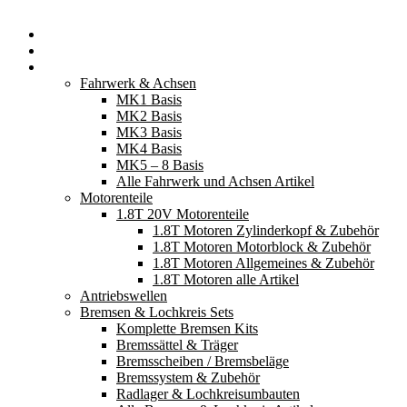
Startseite
Neuerscheinungen
Fahrzeugteile
Fahrwerk & Achsen
MK1 Basis
MK2 Basis
MK3 Basis
MK4 Basis
MK5 – 8 Basis
Alle Fahrwerk und Achsen Artikel
Motorenteile
1.8T 20V Motorenteile
1.8T Motoren Zylinderkopf & Zubehör
1.8T Motoren Motorblock & Zubehör
1.8T Motoren Allgemeines & Zubehör
1.8T Motoren alle Artikel
Antriebswellen
Bremsen & Lochkreis Sets
Komplette Bremsen Kits
Bremssättel & Träger
Bremsscheiben / Bremsbeläge
Bremssystem & Zubehör
Radlager & Lochkreisumbauten