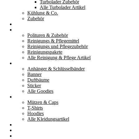
Turbolader Zubehör
Alle Turbolader Artikel
Kühlung & Co.
Zubehör
Werkzeug
Reinigung & Pflege
Polituren & Zubehör
Reinigungs & Pflegemittel
Reinigungs und Pflegezubehör
Reinigungspakete
Alle Reinigung & Pflege Artikel
Goodies
Anhänger & Schlüsselbänder
Banner
Duftbäume
Sticker
Alle Goodies
Kleidung
Mützen & Caps
T-Shirts
Hoodies
Alle Kleidungsartikel
% Aktionen
Service & weiteres
Social Media