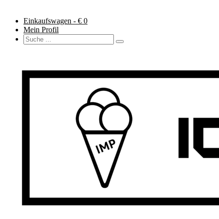
Einkaufswagen - €
0
Mein Profil