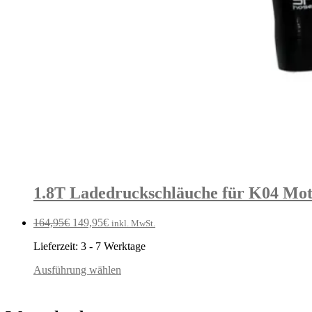
1.8T Ladedruckschläuche für K04 Mot
Ursprünglicher
Aktueller
164,95
€
149,95
€
inkl. MwSt.
Preis
Preis
Lieferzeit:
3 - 7 Werktage
war:
ist:
164,95€
149,95€.
Ausführung wählen