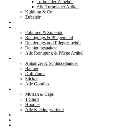
Turbolader Zubehör
Alle Turbolader Artikel
Kühlung & Co.
Zubehör
Werkzeug
Reinigung & Pflege
Polituren & Zubehör
Reinigungs & Pflegemittel
Reinigungs und Pflegezubehör
Reinigungspakete
Alle Reinigung & Pflege Artikel
Goodies
Anhänger & Schlüsselbänder
Banner
Duftbäume
Sticker
Alle Goodies
Kleidung
Mützen & Caps
T-Shirts
Hoodies
Alle Kleidungsartikel
% Aktionen
Service & weiteres
Social Media