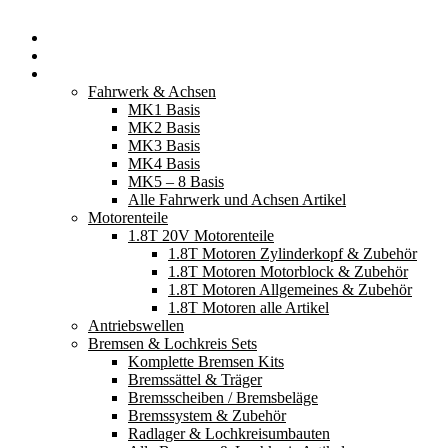
Startseite
Neuerscheinungen
Fahrzeugteile
Fahrwerk & Achsen
MK1 Basis
MK2 Basis
MK3 Basis
MK4 Basis
MK5 – 8 Basis
Alle Fahrwerk und Achsen Artikel
Motorenteile
1.8T 20V Motorenteile
1.8T Motoren Zylinderkopf & Zubehör
1.8T Motoren Motorblock & Zubehör
1.8T Motoren Allgemeines & Zubehör
1.8T Motoren alle Artikel
Antriebswellen
Bremsen & Lochkreis Sets
Komplette Bremsen Kits
Bremssättel & Träger
Bremsscheiben / Bremsbeläge
Bremssystem & Zubehör
Radlager & Lochkreisumbauten