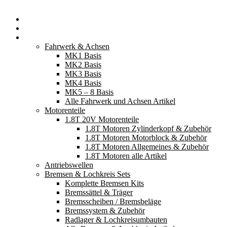
Startseite
Neuerscheinungen
Fahrzeugteile
Fahrwerk & Achsen
MK1 Basis
MK2 Basis
MK3 Basis
MK4 Basis
MK5 – 8 Basis
Alle Fahrwerk und Achsen Artikel
Motorenteile
1.8T 20V Motorenteile
1.8T Motoren Zylinderkopf & Zubehör
1.8T Motoren Motorblock & Zubehör
1.8T Motoren Allgemeines & Zubehör
1.8T Motoren alle Artikel
Antriebswellen
Bremsen & Lochkreis Sets
Komplette Bremsen Kits
Bremssättel & Träger
Bremsscheiben / Bremsbeläge
Bremssystem & Zubehör
Radlager & Lochkreisumbauten