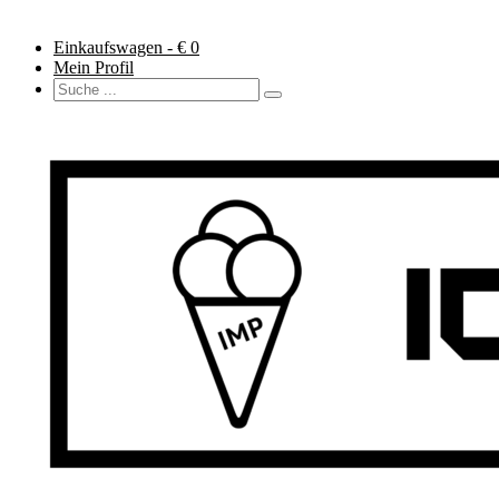
Einkaufswagen - €
0
Mein Profil