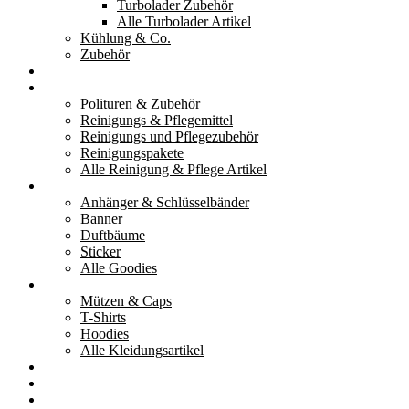
Turbolader Zubehör
Alle Turbolader Artikel
Kühlung & Co.
Zubehör
Werkzeug
Reinigung & Pflege
Polituren & Zubehör
Reinigungs & Pflegemittel
Reinigungs und Pflegezubehör
Reinigungspakete
Alle Reinigung & Pflege Artikel
Goodies
Anhänger & Schlüsselbänder
Banner
Duftbäume
Sticker
Alle Goodies
Kleidung
Mützen & Caps
T-Shirts
Hoodies
Alle Kleidungsartikel
% Aktionen
Service & weiteres
Social Media