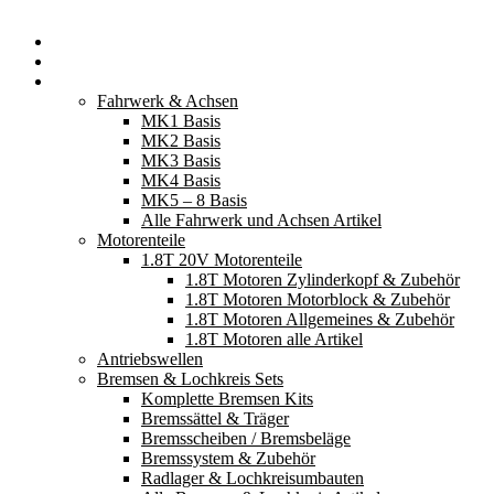
Startseite
Neuerscheinungen
Fahrzeugteile
Fahrwerk & Achsen
MK1 Basis
MK2 Basis
MK3 Basis
MK4 Basis
MK5 – 8 Basis
Alle Fahrwerk und Achsen Artikel
Motorenteile
1.8T 20V Motorenteile
1.8T Motoren Zylinderkopf & Zubehör
1.8T Motoren Motorblock & Zubehör
1.8T Motoren Allgemeines & Zubehör
1.8T Motoren alle Artikel
Antriebswellen
Bremsen & Lochkreis Sets
Komplette Bremsen Kits
Bremssättel & Träger
Bremsscheiben / Bremsbeläge
Bremssystem & Zubehör
Radlager & Lochkreisumbauten