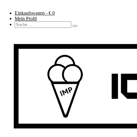
Einkaufswagen - €
0
Mein Profil