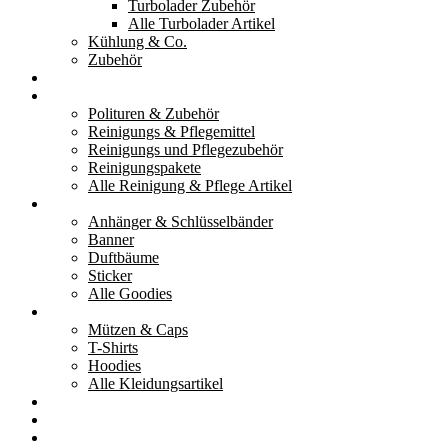
Turbolader Zubehör
Alle Turbolader Artikel
Kühlung & Co.
Zubehör
Werkzeug
Reinigung & Pflege
Polituren & Zubehör
Reinigungs & Pflegemittel
Reinigungs und Pflegezubehör
Reinigungspakete
Alle Reinigung & Pflege Artikel
Goodies
Anhänger & Schlüsselbänder
Banner
Duftbäume
Sticker
Alle Goodies
Kleidung
Mützen & Caps
T-Shirts
Hoodies
Alle Kleidungsartikel
% Aktionen
Service & weiteres
Social Media