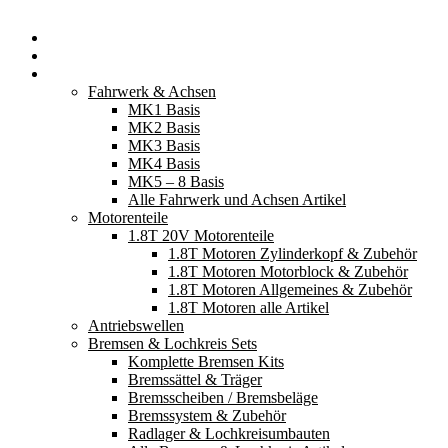
Startseite
Neuerscheinungen
Fahrzeugteile
Fahrwerk & Achsen
MK1 Basis
MK2 Basis
MK3 Basis
MK4 Basis
MK5 – 8 Basis
Alle Fahrwerk und Achsen Artikel
Motorenteile
1.8T 20V Motorenteile
1.8T Motoren Zylinderkopf & Zubehör
1.8T Motoren Motorblock & Zubehör
1.8T Motoren Allgemeines & Zubehör
1.8T Motoren alle Artikel
Antriebswellen
Bremsen & Lochkreis Sets
Komplette Bremsen Kits
Bremssättel & Träger
Bremsscheiben / Bremsbeläge
Bremssystem & Zubehör
Radlager & Lochkreisumbauten