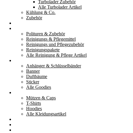
Turbolader Zubehör
Alle Turbolader Artikel
Kühlung & Co.
Zubehör
Werkzeug
Reinigung & Pflege
Polituren & Zubehör
Reinigungs & Pflegemittel
Reinigungs und Pflegezubehör
Reinigungspakete
Alle Reinigung & Pflege Artikel
Goodies
Anhänger & Schlüsselbänder
Banner
Duftbäume
Sticker
Alle Goodies
Kleidung
Mützen & Caps
T-Shirts
Hoodies
Alle Kleidungsartikel
% Aktionen
Service & weiteres
Social Media