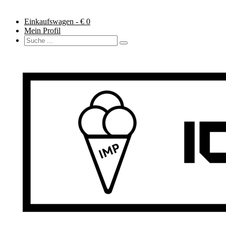
Einkaufswagen - €
0
Mein Profil