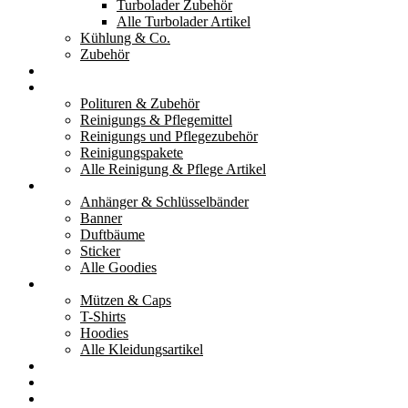
Turbolader Zubehör
Alle Turbolader Artikel
Kühlung & Co.
Zubehör
Werkzeug
Reinigung & Pflege
Polituren & Zubehör
Reinigungs & Pflegemittel
Reinigungs und Pflegezubehör
Reinigungspakete
Alle Reinigung & Pflege Artikel
Goodies
Anhänger & Schlüsselbänder
Banner
Duftbäume
Sticker
Alle Goodies
Kleidung
Mützen & Caps
T-Shirts
Hoodies
Alle Kleidungsartikel
% Aktionen
Service & weiteres
Social Media