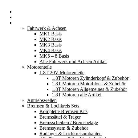
Startseite
Neuerscheinungen
Fahrzeugteile
Fahrwerk & Achsen
MK1 Basis
MK2 Basis
MK3 Basis
MK4 Basis
MK5 – 8 Basis
Alle Fahrwerk und Achsen Artikel
Motorenteile
1.8T 20V Motorenteile
1.8T Motoren Zylinderkopf & Zubehör
1.8T Motoren Motorblock & Zubehör
1.8T Motoren Allgemeines & Zubehör
1.8T Motoren alle Artikel
Antriebswellen
Bremsen & Lochkreis Sets
Komplette Bremsen Kits
Bremssättel & Träger
Bremsscheiben / Bremsbeläge
Bremssystem & Zubehör
Radlager & Lochkreisumbauten