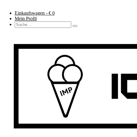
Einkaufswagen - €
0
Mein Profil