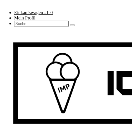
Einkaufswagen - €
0
Mein Profil