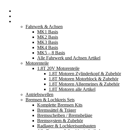
Startseite
Neuerscheinungen
Fahrzeugteile
Fahrwerk & Achsen
MK1 Basis
MK2 Basis
MK3 Basis
MK4 Basis
MK5 – 8 Basis
Alle Fahrwerk und Achsen Artikel
Motorenteile
1.8T 20V Motorenteile
1.8T Motoren Zylinderkopf & Zubehör
1.8T Motoren Motorblock & Zubehör
1.8T Motoren Allgemeines & Zubehör
1.8T Motoren alle Artikel
Antriebswellen
Bremsen & Lochkreis Sets
Komplette Bremsen Kits
Bremssättel & Träger
Bremsscheiben / Bremsbeläge
Bremssystem & Zubehör
Radlager & Lochkreisumbauten