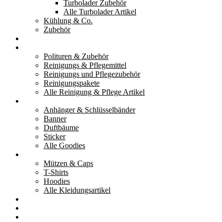
Turbolader Zubehör
Alle Turbolader Artikel
Kühlung & Co.
Zubehör
Werkzeug
Reinigung & Pflege
Polituren & Zubehör
Reinigungs & Pflegemittel
Reinigungs und Pflegezubehör
Reinigungspakete
Alle Reinigung & Pflege Artikel
Goodies
Anhänger & Schlüsselbänder
Banner
Duftbäume
Sticker
Alle Goodies
Kleidung
Mützen & Caps
T-Shirts
Hoodies
Alle Kleidungsartikel
% Aktionen
Service & weiteres
Social Media