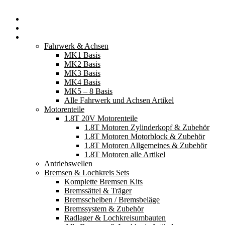
Startseite
Neuerscheinungen
Fahrzeugteile
Fahrwerk & Achsen
MK1 Basis
MK2 Basis
MK3 Basis
MK4 Basis
MK5 – 8 Basis
Alle Fahrwerk und Achsen Artikel
Motorenteile
1.8T 20V Motorenteile
1.8T Motoren Zylinderkopf & Zubehör
1.8T Motoren Motorblock & Zubehör
1.8T Motoren Allgemeines & Zubehör
1.8T Motoren alle Artikel
Antriebswellen
Bremsen & Lochkreis Sets
Komplette Bremsen Kits
Bremssättel & Träger
Bremsscheiben / Bremsbeläge
Bremssystem & Zubehör
Radlager & Lochkreisumbauten