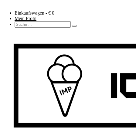
Einkaufswagen - €
0
Mein Profil