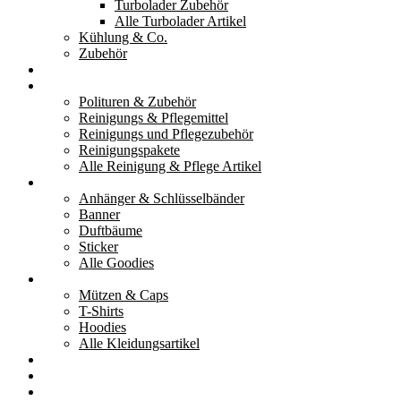
Turbolader Zubehör
Alle Turbolader Artikel
Kühlung & Co.
Zubehör
Werkzeug
Reinigung & Pflege
Polituren & Zubehör
Reinigungs & Pflegemittel
Reinigungs und Pflegezubehör
Reinigungspakete
Alle Reinigung & Pflege Artikel
Goodies
Anhänger & Schlüsselbänder
Banner
Duftbäume
Sticker
Alle Goodies
Kleidung
Mützen & Caps
T-Shirts
Hoodies
Alle Kleidungsartikel
% Aktionen
Service & weiteres
Social Media