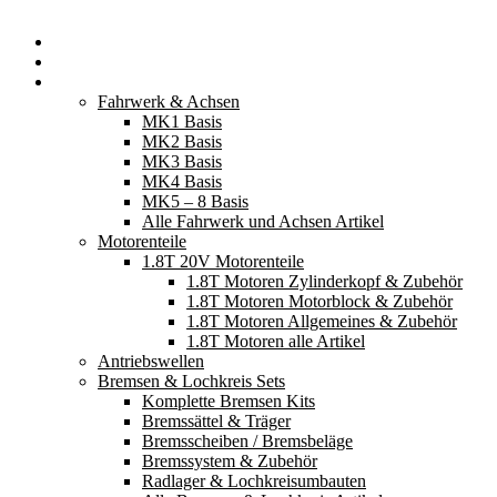
Startseite
Neuerscheinungen
Fahrzeugteile
Fahrwerk & Achsen
MK1 Basis
MK2 Basis
MK3 Basis
MK4 Basis
MK5 – 8 Basis
Alle Fahrwerk und Achsen Artikel
Motorenteile
1.8T 20V Motorenteile
1.8T Motoren Zylinderkopf & Zubehör
1.8T Motoren Motorblock & Zubehör
1.8T Motoren Allgemeines & Zubehör
1.8T Motoren alle Artikel
Antriebswellen
Bremsen & Lochkreis Sets
Komplette Bremsen Kits
Bremssättel & Träger
Bremsscheiben / Bremsbeläge
Bremssystem & Zubehör
Radlager & Lochkreisumbauten