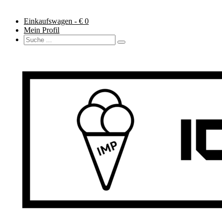
Einkaufswagen - €
0
Mein Profil