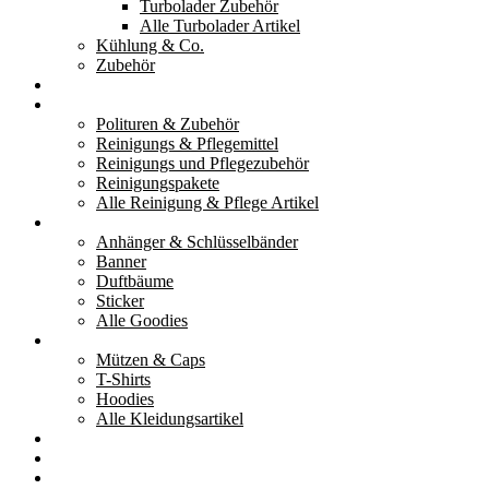
Turbolader Zubehör
Alle Turbolader Artikel
Kühlung & Co.
Zubehör
Werkzeug
Reinigung & Pflege
Polituren & Zubehör
Reinigungs & Pflegemittel
Reinigungs und Pflegezubehör
Reinigungspakete
Alle Reinigung & Pflege Artikel
Goodies
Anhänger & Schlüsselbänder
Banner
Duftbäume
Sticker
Alle Goodies
Kleidung
Mützen & Caps
T-Shirts
Hoodies
Alle Kleidungsartikel
% Aktionen
Service & weiteres
Social Media