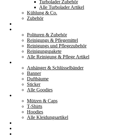
Turbolader Zubehör
Alle Turbolader Artikel
Kühlung & Co.
Zubehör
Werkzeug
Reinigung & Pflege
Polituren & Zubehör
Reinigungs & Pflegemittel
Reinigungs und Pflegezubehör
Reinigungspakete
Alle Reinigung & Pflege Artikel
Goodies
Anhänger & Schlüsselbänder
Banner
Duftbäume
Sticker
Alle Goodies
Kleidung
Mützen & Caps
T-Shirts
Hoodies
Alle Kleidungsartikel
% Aktionen
Service & weiteres
Social Media