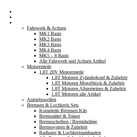
Startseite
Neuerscheinungen
Fahrzeugteile
Fahrwerk & Achsen
MK1 Basis
MK2 Basis
MK3 Basis
MK4 Basis
MK5 – 8 Basis
Alle Fahrwerk und Achsen Artikel
Motorenteile
1.8T 20V Motorenteile
1.8T Motoren Zylinderkopf & Zubehör
1.8T Motoren Motorblock & Zubehör
1.8T Motoren Allgemeines & Zubehör
1.8T Motoren alle Artikel
Antriebswellen
Bremsen & Lochkreis Sets
Komplette Bremsen Kits
Bremssättel & Träger
Bremsscheiben / Bremsbeläge
Bremssystem & Zubehör
Radlager & Lochkreisumbauten