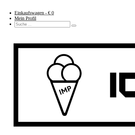
Einkaufswagen - €
0
Mein Profil