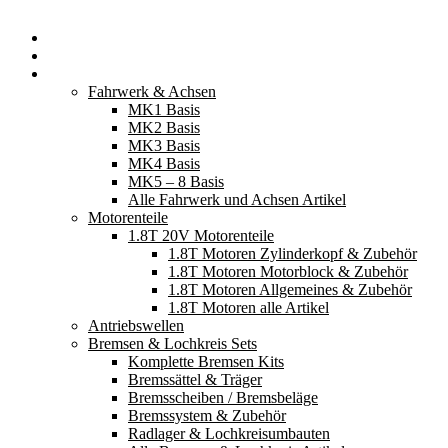
Startseite
Neuerscheinungen
Fahrzeugteile
Fahrwerk & Achsen
MK1 Basis
MK2 Basis
MK3 Basis
MK4 Basis
MK5 – 8 Basis
Alle Fahrwerk und Achsen Artikel
Motorenteile
1.8T 20V Motorenteile
1.8T Motoren Zylinderkopf & Zubehör
1.8T Motoren Motorblock & Zubehör
1.8T Motoren Allgemeines & Zubehör
1.8T Motoren alle Artikel
Antriebswellen
Bremsen & Lochkreis Sets
Komplette Bremsen Kits
Bremssättel & Träger
Bremsscheiben / Bremsbeläge
Bremssystem & Zubehör
Radlager & Lochkreisumbauten