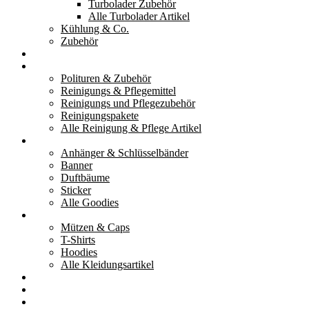
Turbolader Zubehör
Alle Turbolader Artikel
Kühlung & Co.
Zubehör
Werkzeug
Reinigung & Pflege
Polituren & Zubehör
Reinigungs & Pflegemittel
Reinigungs und Pflegezubehör
Reinigungspakete
Alle Reinigung & Pflege Artikel
Goodies
Anhänger & Schlüsselbänder
Banner
Duftbäume
Sticker
Alle Goodies
Kleidung
Mützen & Caps
T-Shirts
Hoodies
Alle Kleidungsartikel
% Aktionen
Service & weiteres
Social Media