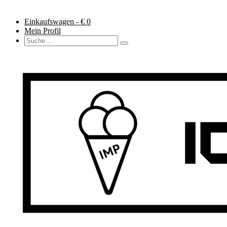
Einkaufswagen - €
0
Mein Profil