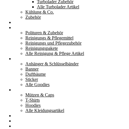
Turbolader Zubehör
Alle Turbolader Artikel
Kühlung & Co.
Zubehör
Werkzeug
Reinigung & Pflege
Polituren & Zubehör
Reinigungs & Pflegemittel
Reinigungs und Pflegezubehör
Reinigungspakete
Alle Reinigung & Pflege Artikel
Goodies
Anhänger & Schlüsselbänder
Banner
Duftbäume
Sticker
Alle Goodies
Kleidung
Mützen & Caps
T-Shirts
Hoodies
Alle Kleidungsartikel
% Aktionen
Service & weiteres
Social Media