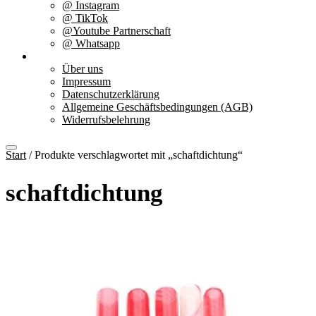
@ Instagram
@ TikTok
@Youtube Partnerschaft
@ Whatsapp
Über uns
Über uns
Impressum
Datenschutzerklärung
Allgemeine Geschäftsbedingungen (AGB)
Widerrufsbelehrung
Start
/ Produkte verschlagwortet mit „schaftdichtung“
schaftdichtung