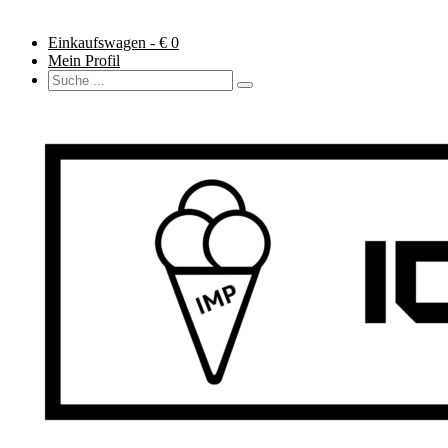
Einkaufswagen - €
0
Mein Profil