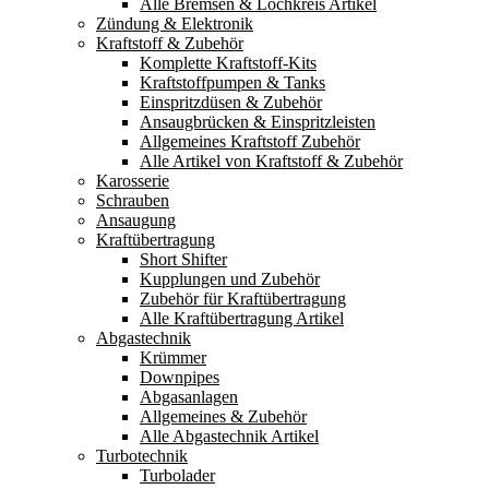
Alle Bremsen & Lochkreis Artikel
Zündung & Elektronik
Kraftstoff & Zubehör
Komplette Kraftstoff-Kits
Kraftstoffpumpen & Tanks
Einspritzdüsen & Zubehör
Ansaugbrücken & Einspritzleisten
Allgemeines Kraftstoff Zubehör
Alle Artikel von Kraftstoff & Zubehör
Karosserie
Schrauben
Ansaugung
Kraftübertragung
Short Shifter
Kupplungen und Zubehör
Zubehör für Kraftübertragung
Alle Kraftübertragung Artikel
Abgastechnik
Krümmer
Downpipes
Abgasanlagen
Allgemeines & Zubehör
Alle Abgastechnik Artikel
Turbotechnik
Turbolader