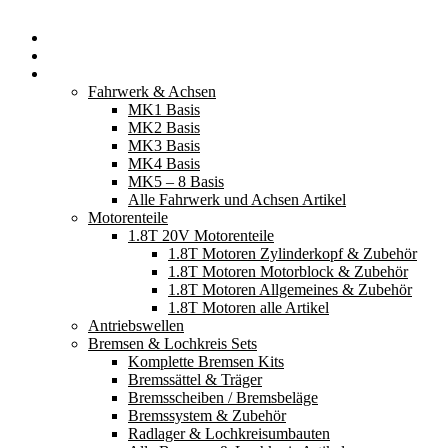
Startseite
Neuerscheinungen
Fahrzeugteile
Fahrwerk & Achsen
MK1 Basis
MK2 Basis
MK3 Basis
MK4 Basis
MK5 – 8 Basis
Alle Fahrwerk und Achsen Artikel
Motorenteile
1.8T 20V Motorenteile
1.8T Motoren Zylinderkopf & Zubehör
1.8T Motoren Motorblock & Zubehör
1.8T Motoren Allgemeines & Zubehör
1.8T Motoren alle Artikel
Antriebswellen
Bremsen & Lochkreis Sets
Komplette Bremsen Kits
Bremssättel & Träger
Bremsscheiben / Bremsbeläge
Bremssystem & Zubehör
Radlager & Lochkreisumbauten