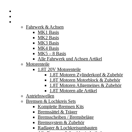
Startseite
Neuerscheinungen
Fahrzeugteile
Fahrwerk & Achsen
MK1 Basis
MK2 Basis
MK3 Basis
MK4 Basis
MK5 – 8 Basis
Alle Fahrwerk und Achsen Artikel
Motorenteile
1.8T 20V Motorenteile
1.8T Motoren Zylinderkopf & Zubehör
1.8T Motoren Motorblock & Zubehör
1.8T Motoren Allgemeines & Zubehör
1.8T Motoren alle Artikel
Antriebswellen
Bremsen & Lochkreis Sets
Komplette Bremsen Kits
Bremssättel & Träger
Bremsscheiben / Bremsbeläge
Bremssystem & Zubehör
Radlager & Lochkreisumbauten