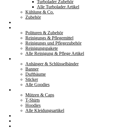
Turbolader Zubehör
Alle Turbolader Artikel
Kühlung & Co.
Zubehör
Werkzeug
Reinigung & Pflege
Polituren & Zubehör
Reinigungs & Pflegemittel
Reinigungs und Pflegezubehör
Reinigungspakete
Alle Reinigung & Pflege Artikel
Goodies
Anhänger & Schlüsselbänder
Banner
Duftbäume
Sticker
Alle Goodies
Kleidung
Mützen & Caps
T-Shirts
Hoodies
Alle Kleidungsartikel
% Aktionen
Service & weiteres
Social Media