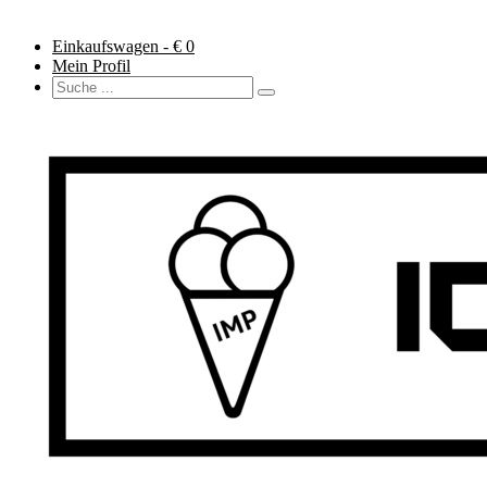
Einkaufswagen - €
0
Mein Profil