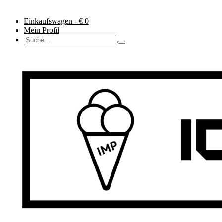
Einkaufswagen - €
0
Mein Profil