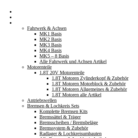
Startseite
Neuerscheinungen
Fahrzeugteile
Fahrwerk & Achsen
MK1 Basis
MK2 Basis
MK3 Basis
MK4 Basis
MK5 – 8 Basis
Alle Fahrwerk und Achsen Artikel
Motorenteile
1.8T 20V Motorenteile
1.8T Motoren Zylinderkopf & Zubehör
1.8T Motoren Motorblock & Zubehör
1.8T Motoren Allgemeines & Zubehör
1.8T Motoren alle Artikel
Antriebswellen
Bremsen & Lochkreis Sets
Komplette Bremsen Kits
Bremssättel & Träger
Bremsscheiben / Bremsbeläge
Bremssystem & Zubehör
Radlager & Lochkreisumbauten