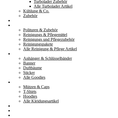
Turbolader Zubehör
Alle Turbolader Artikel
Kühlung & Co.
Zubehör
Werkzeug
Reinigung & Pflege
Polituren & Zubehör
Reinigungs & Pflegemittel
Reinigungs und Pflegezubehör
Reinigungspakete
Alle Reinigung & Pflege Artikel
Goodies
Anhänger & Schlüsselbänder
Banner
Duftbäume
Sticker
Alle Goodies
Kleidung
Mützen & Caps
T-Shirts
Hoodies
Alle Kleidungsartikel
% Aktionen
Service & weiteres
Social Media